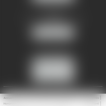
AMMA NÎMES
93 Chem. Bas du Mas de Boudan
30000 NÎMES
NOUS LOCALISER
Tél :
04 99 74 01 09
Fax : 04 99 74 01 13
NOUS CONTACTER
ESPACE CLIENT
Accueil
Équipe
Médiation
Expertises
Actualités
Honoraires
Contact
Enchères
Espace client