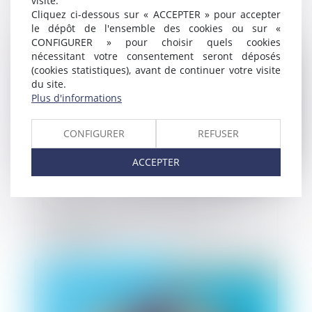
visite.
réunion et nouvelle division des fonds ?
Cliquez ci-dessous sur « ACCEPTER » pour accepter
le dépôt de l'ensemble des cookies ou sur «
Publié le :
11/02/2025
CONFIGURER » pour choisir quels cookies
nécessitant votre consentement seront déposés
(cookies statistiques), avant de continuer votre visite
du site.
Plus d'informations
CONFIGURER
REFUSER
ACCEPTER
Précisions sur la prescription de l’action
visant à l’annulation de la clause
d’indexation
Publié le :
10/02/2025