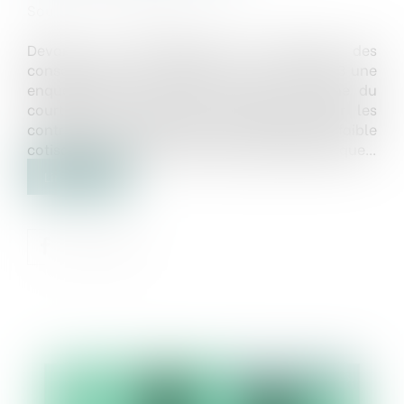
Source :
www.actu-juridique.fr
Devant la récurrence des plaintes des
consommateurs, la DGCCRF a mené en 2023 une
enquête ciblant les abus dans le domaine du
courtage en assurance, notamment pour les
contrats d’assurance santé et les contrats à faible
cotisation vendus par démarchage téléphonique...
Lire la suite
Publié le :
13/02/2025