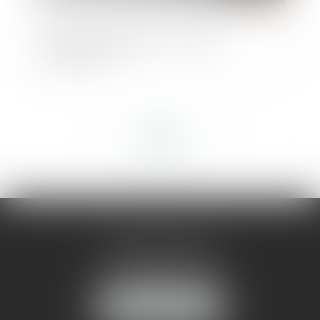
Droit au retrait litigieux : rappels
procéduraux
<<
<
...
36
37
38
39
40
41
42
...
>
>>
AMMA MONTPELLIER
1 rue du Pont de Lattes
34070 MONTPELLIER
NOUS LOCALISER