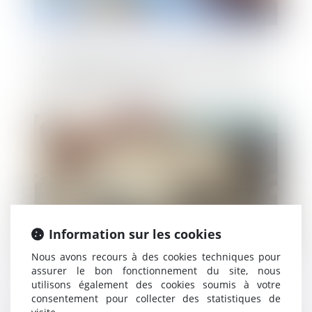
Défaut d'établissement des informations
de durabilité : les sociétés encourent elles
une sanction pénale ?
Publié le :
11/02/2025
Information sur les cookies
Nous avons recours à des cookies techniques pour
assurer le bon fonctionnement du site, nous
utilisons également des cookies soumis à votre
Servitude par destination du père de
consentement pour collecter des statistiques de
famille : quelle appréciation en cas de