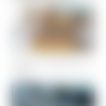
d’habitation !
Publié le :
10/06/2025
Prêts à taux zéro : des précisions pour les
nouveaux
Publié le :
06/06/2025