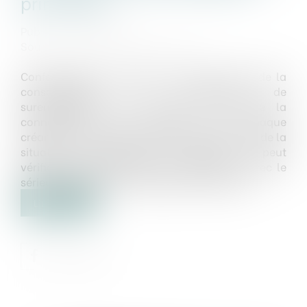
principale
Publié le :
10/06/2025
Source :
www.lemag-juridique.com
Conformément à l’article L.733-5 du Code de la
consommation, la commission de
surendettement doit prendre en compte la
connaissance que pouvait avoir chaque
créancier, lors de la conclusion des contrats, de la
situation d’endettement du débiteur, et peut
vérifier que ces contrats ont été conclus avec le
sérieux exigé par les usages professionnels...
Lire la suite