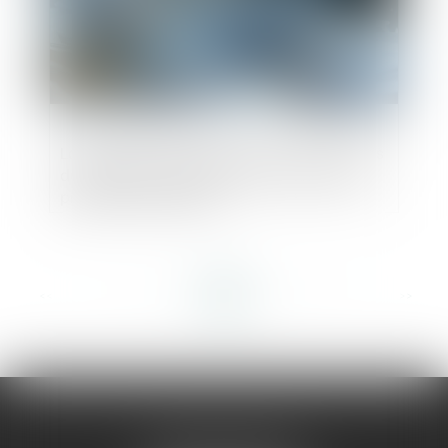
La licitation d’un bien indivis ne relève pas
du régime de réalisation des actifs de la
procédure collective
<<
<
...
11
12
13
14
15
16
17
...
>
>>
AMMA MONTPELLIER