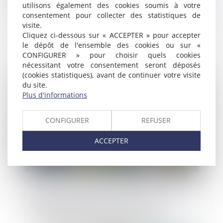
utilisons également des cookies soumis à votre
consentement pour collecter des statistiques de
visite.
Clause d’indexation illicite : seule la
Cliquez ci-dessous sur « ACCEPTER » pour accepter
stipulation prohibée peut être écartée
le dépôt de l'ensemble des cookies ou sur «
CONFIGURER » pour choisir quels cookies
nécessitant votre consentement seront déposés
(cookies statistiques), avant de continuer votre visite
Publié le :
10/06/2025
du site.
Plus d'informations
CONFIGURER
REFUSER
ACCEPTER
Seuls les agents autorisés par le JLD sont
habilités à pénétrer dans le domicile
comprenant des parties à usage