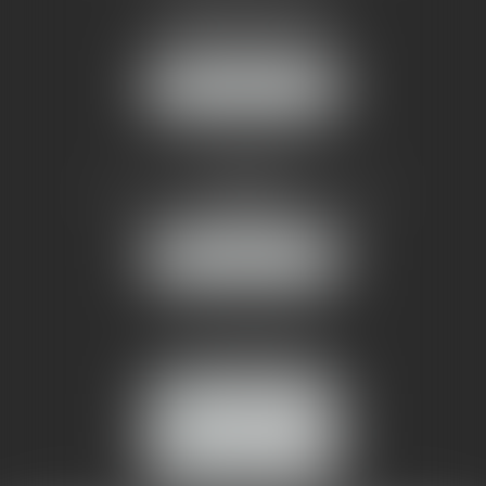
1 rue du Pont de Lattes
34070 MONTPELLIER
NOUS LOCALISER
AMMA NÎMES
93 Chem. Bas du Mas de Boudan
30000 NÎMES
NOUS LOCALISER
Tél :
04 99 74 01 09
Fax : 04 99 74 01 13
NOUS CONTACTER
ESPACE CLIENT