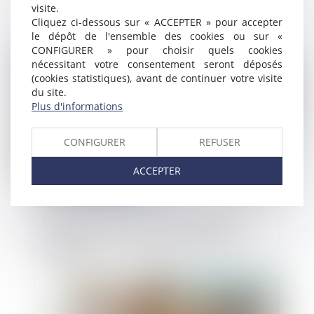
pratiques anticoncurrentielles liées à Bing
visite.
Cliquez ci-dessous sur « ACCEPTER » pour accepter
le dépôt de l'ensemble des cookies ou sur «
CONFIGURER » pour choisir quels cookies
Publié le :
27/02/2025
nécessitant votre consentement seront déposés
(cookies statistiques), avant de continuer votre visite
du site.
Plus d'informations
CONFIGURER
REFUSER
ACCEPTER
L’instance en cours ne peut reprendre
qu’après une déclaration de créance
valable
Publié le :
26/02/2025