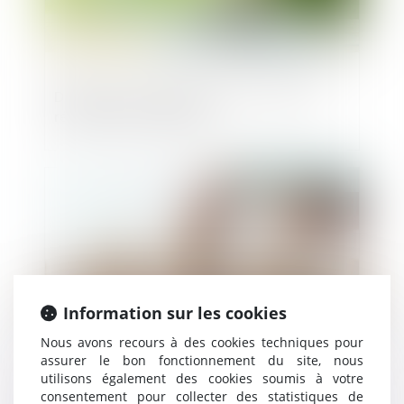
Détection des menaces par IA : Dream
réussit à lever 100 M$
Publié le :
28/02/2025
Information sur les cookies
Nous avons recours à des cookies techniques pour
assurer le bon fonctionnement du site, nous
utilisons également des cookies soumis à votre
Microsoft visé par une enquête pour des
consentement pour collecter des statistiques de