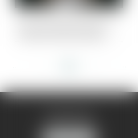
Loi du 14 février 2025 visant à permettre
l'élection du maire d'une commune
nouvelle en cas de conseil municipal
incomplet
<<
<
...
33
34
35
36
37
38
39
...
>
>>
AMMA MONTPELLIER
1 rue du Pont de Lattes
34070 MONTPELLIER