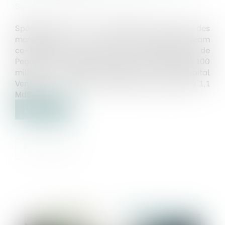
Source :
www.lemondeinformatique.fr
Spécialisée dans la détection avancée des
menaces par IA, la start-up israélienne Dream
co-fondée par Shalev Hulio ancien CEO de
Pegasus, a réalisé un second tour de table de 100
millions de dollars dirigé par Bain Capital
Ventures. La société est désormais valorisée à 1,1
Md$...
Lire la suite
Publié le :
28/02/2025