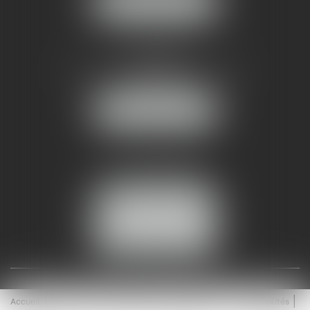
NOUS LOCALISER
AMMA NÎMES
93 Chem. Bas du Mas de Boudan
30000 NÎMES
NOUS LOCALISER
Tél :
04 99 74 01 09
Fax : 04 99 74 01 13
NOUS CONTACTER
ESPACE CLIENT
Accueil
Équipe
Médiation
Expertises
Actualités