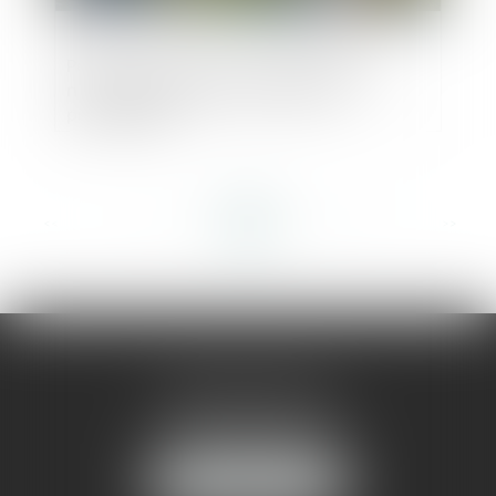
Permis de construire : l’administration
n’est jamais tenue d’imposer des
prescriptions
<<
<
...
20
21
22
23
24
25
26
...
>
>>
AMMA MONTPELLIER
1 rue du Pont de Lattes
34070 MONTPELLIER
NOUS LOCALISER