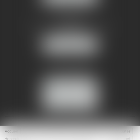
AMMA NÎMES
93 Chem. Bas du Mas de Boudan
30000 NÎMES
NOUS LOCALISER
Tél :
04 99 74 01 09
Fax : 04 99 74 01 13
NOUS CONTACTER
ESPACE CLIENT
Accueil
Équipe
Médiation
Expertises
Actualités
Honoraires
Contact
Enchères
Espace client