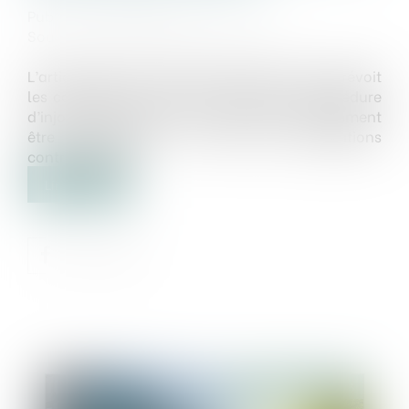
Publié le :
29/04/2025
Source :
www.lemag-juridique.com
L’article 1405 du Code de procédure civile prévoit
les conditions de mise en œuvre de la procédure
d’injonction de payer. La créance doit notamment
être déterminée en vertu des stipulations
contractuelles...
Lire la suite
Publié le :
29/04/2025