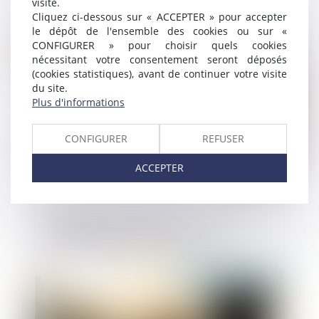
visite.
Cliquez ci-dessous sur « ACCEPTER » pour accepter
le dépôt de l'ensemble des cookies ou sur «
CONFIGURER » pour choisir quels cookies
Publié le :
28/04/2025
nécessitant votre consentement seront déposés
(cookies statistiques), avant de continuer votre visite
du site.
Plus d'informations
CONFIGURER
REFUSER
ACCEPTER
Le règlement européen sur les services
numériques (DSA) vise une
responsabilisation des plateformes
Publié le :
28/04/2025