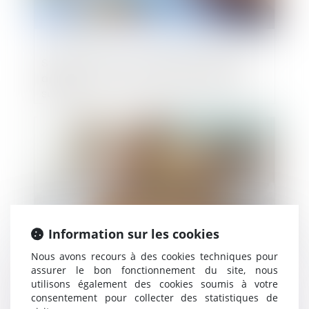
Stop the Clock et loi DDADUE : Bruxelles
appuie sur pause, Paris s’empresse de
suivre
Publié le :
29/04/2025
Information sur les cookies
Nous avons recours à des cookies techniques pour
assurer le bon fonctionnement du site, nous
utilisons également des cookies soumis à votre
Détermination de la créance et injonction
consentement pour collecter des statistiques de
de payer : le contrat et rien que le contrat !