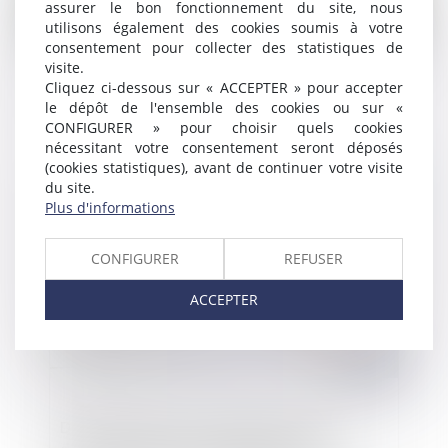
assurer le bon fonctionnement du site, nous
utilisons également des cookies soumis à votre
consentement pour collecter des statistiques de
visite.
Cliquez ci-dessous sur « ACCEPTER » pour accepter
Mesures destinées à permettre le
le dépôt de l'ensemble des cookies ou sur «
désamiantage des toitures en fibrociment
CONFIGURER » pour choisir quels cookies
nécessitant votre consentement seront déposés
(cookies statistiques), avant de continuer votre visite
du site.
Publié le :
06/10/2023
Plus d'informations
CONFIGURER
REFUSER
ACCEPTER
Dette douanière : la détermination du
délai de prescription dépend de la