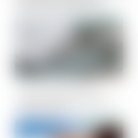
recherche de la commission d’un acte
passible de poursuites judiciaires
Publié le :
06/10/2023
La clause d’indemnité de résiliation
appliquée à la résiliation d’un contrat en
cours non poursuivi
Publié le :
05/10/2023