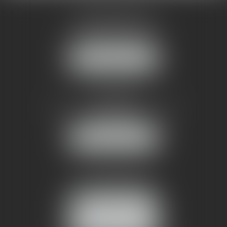
AMMA MONTPELLIER
1 rue du Pont de Lattes
34070 MONTPELLIER
NOUS LOCALISER
AMMA NÎMES
93 Chem. Bas du Mas de Boudan
30000 NÎMES
NOUS LOCALISER
Tél :
04 99 74 01 09
Fax : 04 99 74 01 13
NOUS CONTACTER