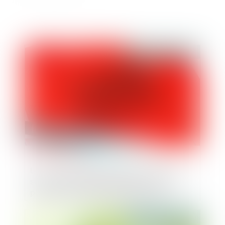
Publié le :
13/10/2023
Le non-respect des articles L. 561-1 et
suivants du Code monétaire et financier
peut être constitutif d’une faute de
concurrence déloyale
Publié le :
11/10/2023