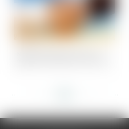
Marché de restauration collective : les
objectifs de la loi Egalim sont-ils atteints
?
<<
<
...
122
123
124
125
126
127
128
...
>
>>