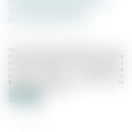
recherche de la commission
d’un acte passible de
poursuites judiciaires
Publié le :
06/10/2023
Source :
www.lemag-juridique.com
Dans un arrêt du 20 septembre 2023, la Cour de
cassation précise que pour déterminer le délai de
prescription applicable pour la dette douanière, il
convient de rechercher si un acte passible de
poursuites judiciaires a été commis, peu
important qu’aucune poursuite pénale n’ait été
engagée contre le débiteur…
Lire la suite