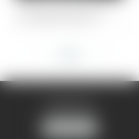
Un assistant à maîtrise d’ouvrage peut
avoir la qualité de constructeur
<<
<
...
251
252
253
254
255
256
257
...
>
>>
AMMA MONTPELLIER
1 rue du Pont de Lattes
34070 MONTPELLIER
NOUS LOCALISER