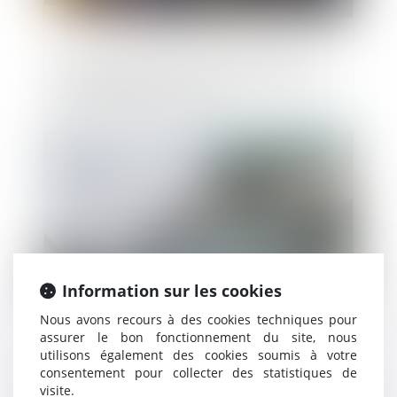
Chefs d’entreprise mariés sous la PAA :
« coup d’arrêt » sur la clause d’exclusion
des biens professionnels
Publié le :
22/01/2021
Information sur les cookies
Nous avons recours à des cookies techniques pour
assurer le bon fonctionnement du site, nous
Les Direccte remplacées par les Dreets au
utilisons également des cookies soumis à votre
1er avril 2021
consentement pour collecter des statistiques de
visite.