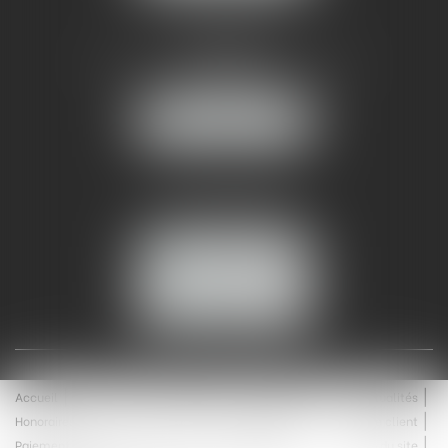
AMMA NÎMES
93 Chem. Bas du Mas de Boudan
30000 NÎMES
NOUS LOCALISER
Tél :
04 99 74 01 09
Fax : 04 99 74 01 13
NOUS CONTACTER
ESPACE CLIENT
Accueil
Équipe
Médiation
Expertises
Actualités
Honoraires
Contact
Enchères
Espace client
Paiement en ligne
Saisie immobilière
Plan du site