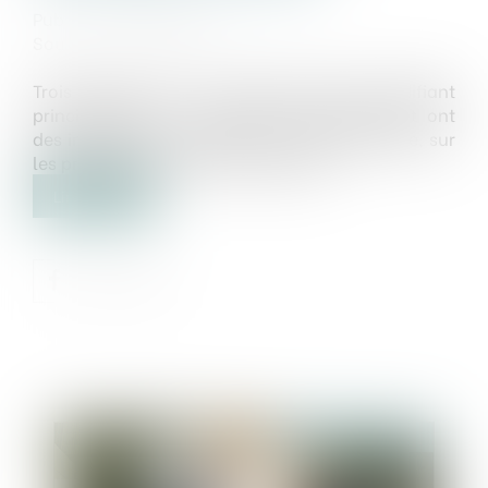
Publié le :
28/01/2021
Source :
www.weka.fr
Trois décrets de fin décembre 2020 modifiant
principalement le Code de l’environnement ont
des incidences, en matière environnementale, sur
les pratiques des acheteurs publics...
Lire la suite
Publié le :
28/01/2021