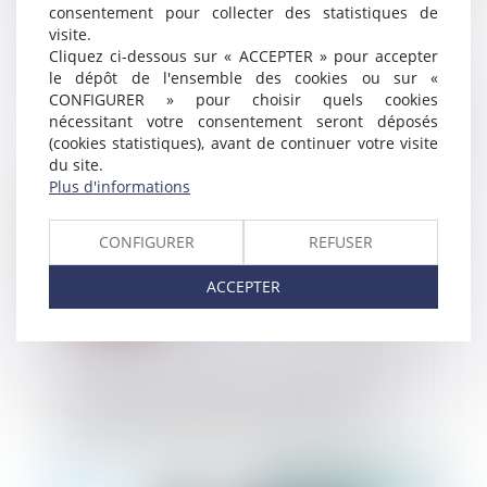
consentement pour collecter des statistiques de
Obligation d’information et de conseil : le
visite.
vendeur doit prendre en compte les
Cliquez ci-dessous sur « ACCEPTER » pour accepter
caractéristiques des matériaux vendus et
le dépôt de l'ensemble des cookies ou sur «
les conditions de transport
CONFIGURER » pour choisir quels cookies
nécessitant votre consentement seront déposés
Publié le :
17/07/2024
(cookies statistiques), avant de continuer votre visite
du site.
Plus d'informations
CONFIGURER
REFUSER
ACCEPTER
Diagnostic de performance énergétique -
Passoires thermiques : le DPE évolue au
1er juillet pour les petites surfaces
Publié le :
16/07/2024