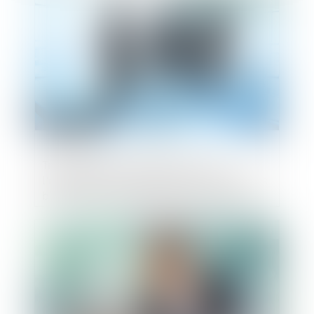
Transformation d’une SARL en SA :
l’approbation du rapport sur la valeur des
biens et les avantages particuliers doit
être expresse
Publié le :
12/07/2024