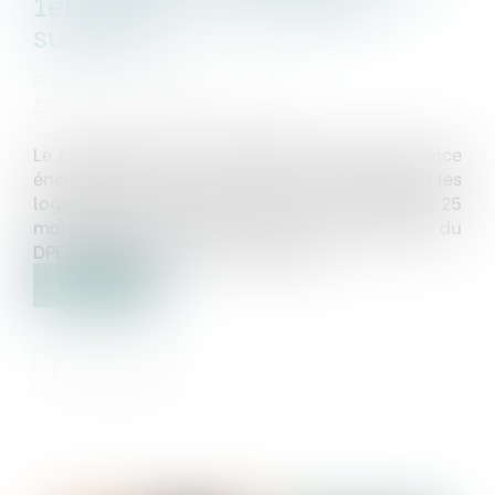
1er juillet pour les petites
surfaces
Publié le :
17/07/2024
Source :
www.service-public.fr
Le mode de calcul du diagnostic de performance
énergétique (DPE) connaît des évolutions pour les
logements de moins de 40 m2. Un arrêté du 25
mars 2024 a modifié les seuils des étiquettes du
DPE s'appliquant à ces logements...
Lire la suite