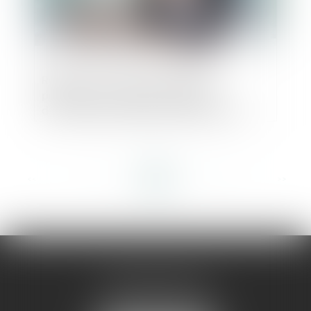
Résiliation du bail pour défaut de
paiement : les loyers et charges
d'occupation postérieure doivent être
impayées au jugement d’ouverture
<<
<
...
74
75
76
77
78
79
80
...
>
>>
AMMA MONTPELLIER
1 rue du Pont de Lattes