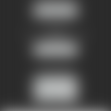
34070 MONTPELLIER
NOUS LOCALISER
AMMA NÎMES
93 Chem. Bas du Mas de Boudan
30000 NÎMES
NOUS LOCALISER
Tél :
04 99 74 01 09
Fax : 04 99 74 01 13
NOUS CONTACTER
ESPACE CLIENT