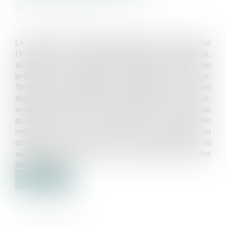
Publié le :
01/11/2018
Source :
www.droit-technologie.org
Le principe du réseau sélectif des produits Sthil
(tronçonneuses, débroussailleuses, élagueuses,
sécateurs à batterie) est légitime afin d’en
préserver la qualité et d’en assurer le bon usage.
Toutefois, les modalités restreignent de façon
disproportionnée la concurrence (en l’occurrence,
exiger une remise en main propre de ce type de
produits et donc en imposant soit un retrait en
magasin, soit une livraison en personne au
domicile de l’acheteur, ce qui interdit de facto la
vente des produits à partir des sites Internet des
distributeurs)...
Lire la suite