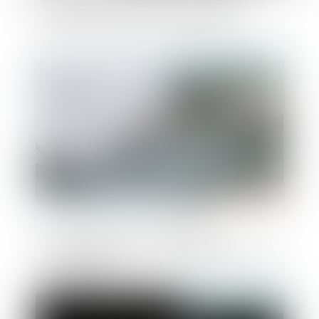
Distribution sélective sur Internet : les
mesures doivent être proportionnées
Publié le :
01/11/2018
Cautionnement hors objet social :
connaissance ou non du dépassement par
le bénéficiaire
Publié le :
01/11/2018