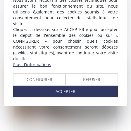
Nous avons recours à des cookies techniques pour
assurer le bon fonctionnement du site, nous
utilisons également des cookies soumis à votre
consentement pour collecter des statistiques de
visite.
Cliquez ci-dessous sur « ACCEPTER » pour accepter
le dépôt de l'ensemble des cookies ou sur «
Compétence du tribunal de la procédure
CONFIGURER » pour choisir quels cookies
collective : litige sur la résiliation d’un
nécessitant votre consentement seront déposés
contrat poursuivi
(cookies statistiques), avant de continuer votre visite
du site.
Publié le :
01/11/2018
Plus d'informations
CONFIGURER
REFUSER
ACCEPTER