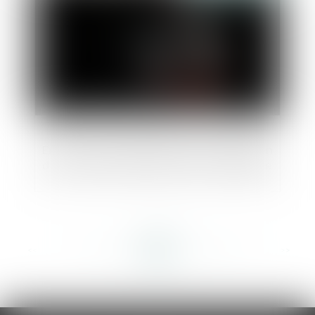
En zone inconstructible, pas de rénovation
d’une maison vigneronne par un garagiste
<<
<
...
350
351
352
353
354
355
356
...
>
>>