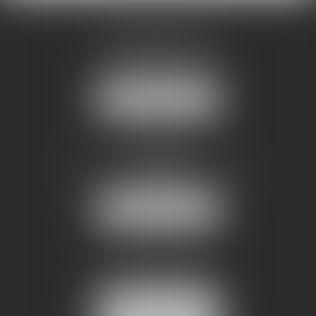
AMMA MONTPELLIER
1 rue du Pont de Lattes
34070 MONTPELLIER
NOUS LOCALISER
AMMA NÎMES
93 Chem. Bas du Mas de Boudan
30000 NÎMES
NOUS LOCALISER
Tél :
04 99 74 01 09
Fax : 04 99 74 01 13
NOUS CONTACTER