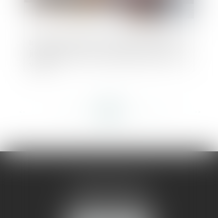
Intention d’aliéner, droit de préemption et
justification de la consignation du prix de
vente
<<
<
...
262
263
264
265
266
267
268
...
>
>>
AMMA MONTPELLIER
1 rue du Pont de Lattes
34070 MONTPELLIER