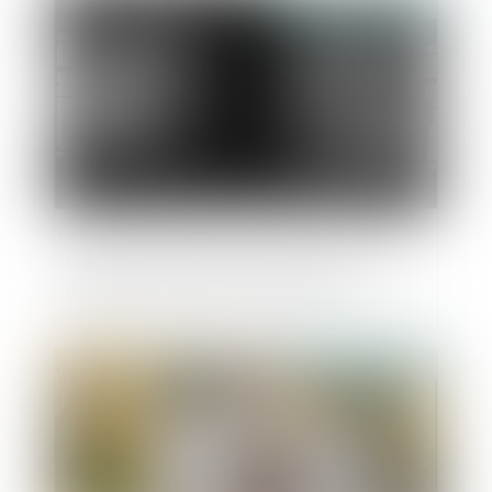
Publié le :
30/10/2020
Cession de fonds de commerce : clauses
relatives aux travaux d’urbanisme
Publié le :
29/10/2020