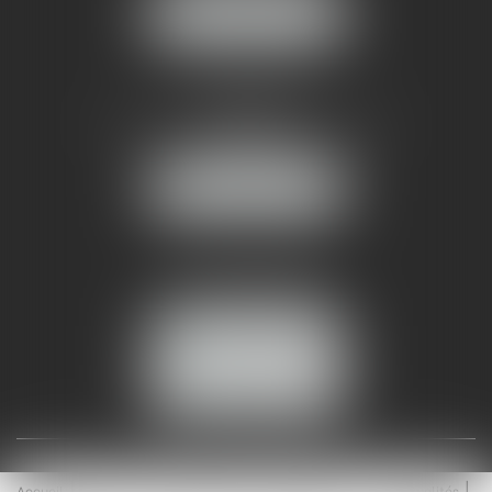
NOUS LOCALISER
AMMA NÎMES
93 Chem. Bas du Mas de Boudan
30000 NÎMES
NOUS LOCALISER
Tél :
04 99 74 01 09
Fax : 04 99 74 01 13
NOUS CONTACTER
ESPACE CLIENT
Accueil
Équipe
Médiation
Expertises
Actualités