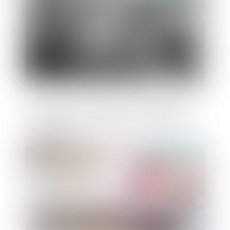
Droit voisin : la justice valide l’obligation
pour Google de négocier avec la presse
française
Publié le :
23/10/2020