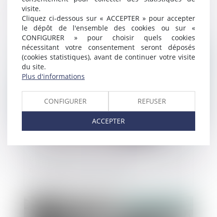
visite.
des juges
Cliquez ci-dessous sur « ACCEPTER » pour accepter
le dépôt de l'ensemble des cookies ou sur «
CONFIGURER » pour choisir quels cookies
Publié le :
27/10/2020
nécessitant votre consentement seront déposés
(cookies statistiques), avant de continuer votre visite
du site.
Plus d'informations
CONFIGURER
REFUSER
ACCEPTER
Cession d’actions : relations personnelles,
conventions occultes et dol
Publié le :
23/10/2020