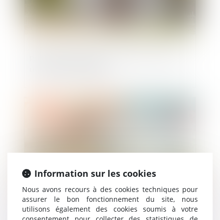
Passerelle reliant deux maisons à travers
une voie communale
Publié le :
29/10/2020
Information sur les cookies
Nous avons recours à des cookies techniques pour
assurer le bon fonctionnement du site, nous
utilisons également des cookies soumis à votre
Concurrence déloyale en franchise : l’avis
consentement pour collecter des statistiques de