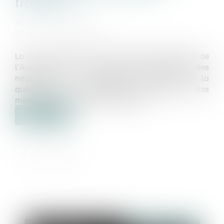
française
Publié le :
23/10/2020
Source :
www.lemonde.fr
La cour d’appel de Paris a validé la décision de
l’Autorité de la concurrence d’imposer des
négociations à l’entreprise américaine sur la
question de la rémunération des contenus des
médias français repris par Google...
Lire la suite