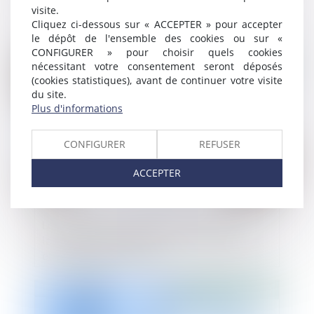
Elan en matière de recours abusif
visite.
Cliquez ci-dessous sur « ACCEPTER » pour accepter
le dépôt de l'ensemble des cookies ou sur «
CONFIGURER » pour choisir quels cookies
Publié le :
05/06/2019
nécessitant votre consentement seront déposés
(cookies statistiques), avant de continuer votre visite
du site.
Plus d'informations
CONFIGURER
REFUSER
ACCEPTER
La sanction de démolition consécutive à
la nullité du contrat de construction est-
elle disproportionnée ?
Publié le :
31/05/2019