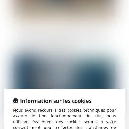
Chaîne de contrats et effet interruptif de
l'action en garantie fondée sur l'ancien
article 1134 du Code civil
Publié le :
06/06/2019
Information sur les cookies
Nous avons recours à des cookies techniques pour
assurer le bon fonctionnement du site, nous
utilisons également des cookies soumis à votre
Urbanisme: première application de la loi
consentement pour collecter des statistiques de