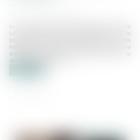
Publié le :
30/05/2019
Source :
droit-des-affaires.efe.fr
Le 11 avril 2019, l’Assemblée Nationale a adopté la
Loi PACTE relative à la croissance et à la
transformation des entreprises. Son article 196
habilite le gouvernement à transposer, par voie
d’ordonnance, dans un délai de 24 mois, la
directive « insolvabilité »...
Lire la suite
Publié le :
06/06/2019