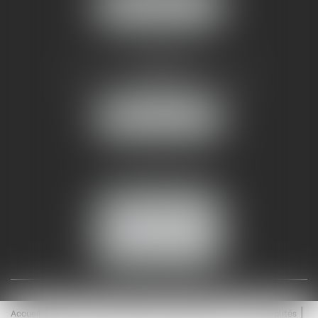
NOUS LOCALISER
AMMA NÎMES
93 Chem. Bas du Mas de Boudan
30000 NÎMES
NOUS LOCALISER
Tél :
04 99 74 01 09
Fax : 04 99 74 01 13
NOUS CONTACTER
ESPACE CLIENT
Accueil
Équipe
Médiation
Expertises
Actualités