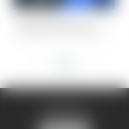
Les effets de la loi PACTE sur les
conséquences de la loi de sauvegarde
<<
<
...
324
325
326
327
328
329
330
...
>
>>
AMMA MONTPELLIER
1 rue du Pont de Lattes
34070 MONTPELLIER