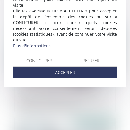
visite.
RCS
Cliquez ci-dessous sur « ACCEPTER » pour accepter
le dépôt de l'ensemble des cookies ou sur «
CONFIGURER » pour choisir quels cookies
Publié le :
22/03/2019
nécessitant votre consentement seront déposés
(cookies statistiques), avant de continuer votre visite
du site.
Plus d'informations
CONFIGURER
REFUSER
ACCEPTER
EIRL en redressement et admission au
passif d’une créance non liée à l’activité
professionnelle du débiteur
Publié le :
21/03/2019