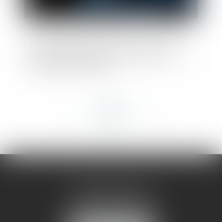
Engie condamné à un million d’euros de
dommages et intérêts envers EDF pour
démarchages abusifs
<<
<
...
333
334
335
336
337
338
339
...
>
>>
AMMA MONTPELLIER
1 rue du Pont de Lattes
34070 MONTPELLIER