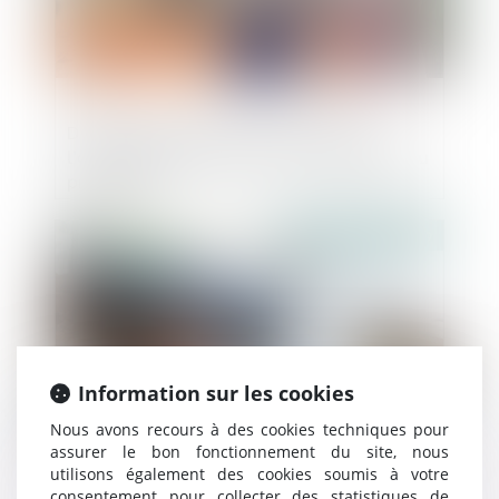
Défauts de conformité de la maison :
l’offre d’échange à l’aune de la fiabilité du
promoteur
Publié le :
26/03/2019
Information sur les cookies
Nous avons recours à des cookies techniques pour
assurer le bon fonctionnement du site, nous
utilisons également des cookies soumis à votre
Pluralité d'inscriptions modificatives au
consentement pour collecter des statistiques de