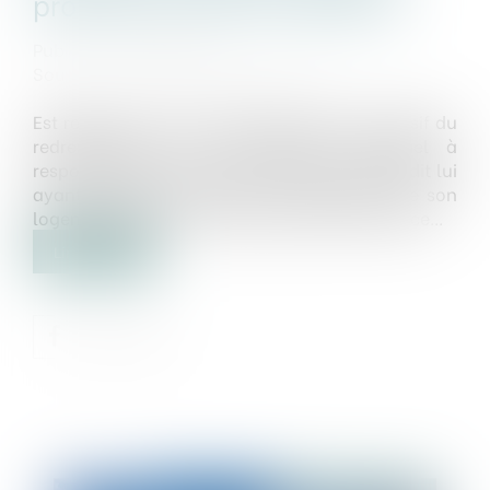
professionnelle du débiteur
Publié le :
22/03/2019
Source :
www.actualitesdudroit.fr
Est rejetée à tort la créance déclarée au passif du
redressement d’un entrepreneur individuel à
responsabilité limitée par l’organisme de crédit lui
ayant consenti un prêt pour l’acquisition de son
logement dès lors que le tribunal de commerce...
Lire la suite