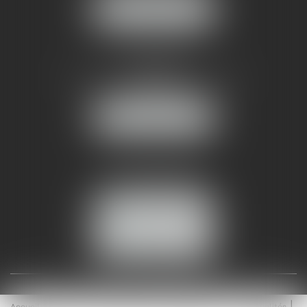
NOUS LOCALISER
AMMA NÎMES
93 Chem. Bas du Mas de Boudan
30000 NÎMES
NOUS LOCALISER
Tél :
04 99 74 01 09
Fax : 04 99 74 01 13
NOUS CONTACTER
ESPACE CLIENT
Accueil
Équipe
Médiation
Expertises
Actualités