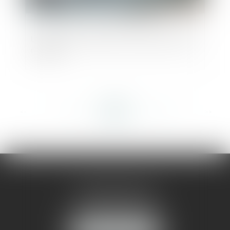
La mesure d'interdiction de gérer doit être
motivée
<<
<
...
303
304
305
306
307
308
309
...
>
>>
AMMA MONTPELLIER
1 rue du Pont de Lattes
34070 MONTPELLIER