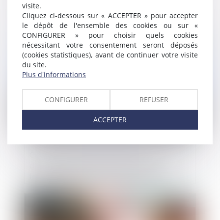
des faits au jugement d’ouverture
visite.
Cliquez ci-dessous sur « ACCEPTER » pour accepter
le dépôt de l'ensemble des cookies ou sur «
CONFIGURER » pour choisir quels cookies
Publié le :
04/12/2019
nécessitant votre consentement seront déposés
(cookies statistiques), avant de continuer votre visite
du site.
Plus d'informations
CONFIGURER
REFUSER
ACCEPTER
Conséquences de la loi Elan sur le refus
d’un permis de construire dans un
lotissement achevé dans le délai prévu
Publié le :
03/12/2019