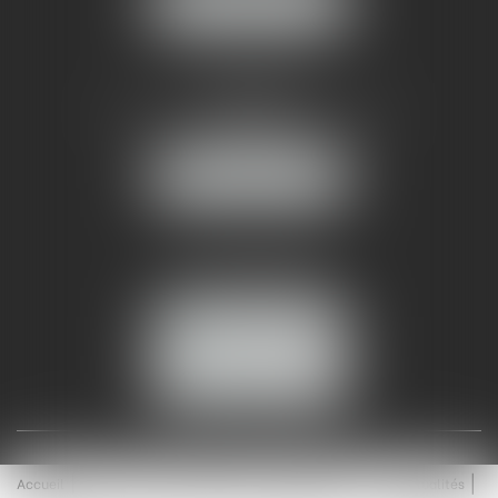
NOUS LOCALISER
AMMA NÎMES
93 Chem. Bas du Mas de Boudan
30000 NÎMES
NOUS LOCALISER
Tél :
04 99 74 01 09
Fax : 04 99 74 01 13
NOUS CONTACTER
ESPACE CLIENT
Accueil
Équipe
Médiation
Expertises
Actualités