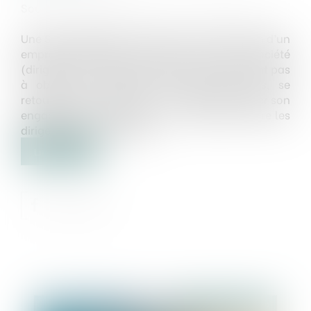
Source :
impact-immo-paris.monsitemedia.fr
Une SARL (dirigée par le fils) se porte caution d’un
emprunt bancaire souscrit par une autre société
(dirigée par la mère). La banque ne parvenant pas
à obtenir le paiement des sommes dues, se
retourne contre la SARL… qui refuse d’honorer son
engagement de caution, au vu des liens entre les
dirigeants des 2 sociétés…
Lire la suite
Publié le :
09/12/2019