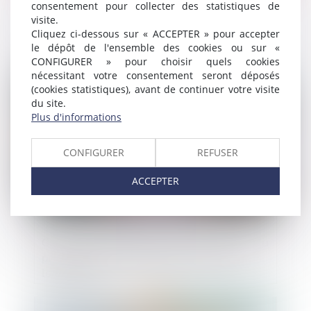
consentement pour collecter des statistiques de
Environnement : information du maître
visite.
d'ouvrage sur la gestion des déchets de
Cliquez ci-dessous sur « ACCEPTER » pour accepter
ses travaux
le dépôt de l'ensemble des cookies ou sur «
CONFIGURER » pour choisir quels cookies
nécessitant votre consentement seront déposés
Publié le :
09/02/2021
(cookies statistiques), avant de continuer votre visite
du site.
Plus d'informations
CONFIGURER
REFUSER
ACCEPTER
Covid-19 : la fermeture des commerces au
printemps 2020 assimilée à la perte du
local loué
Publié le :
04/02/2021