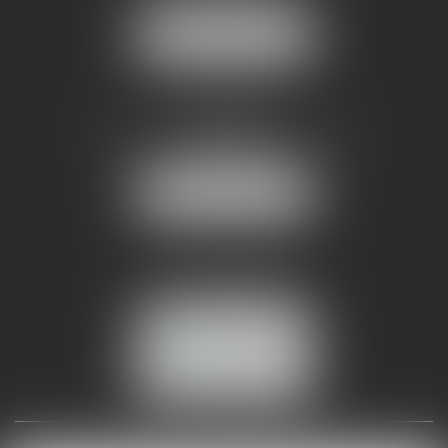
NOUS LOCALISER
AMMA NÎMES
93 Chem. Bas du Mas de Boudan
30000 NÎMES
NOUS LOCALISER
Tél :
04 99 74 01 09
Fax : 04 99 74 01 13
NOUS CONTACTER
ESPACE CLIENT