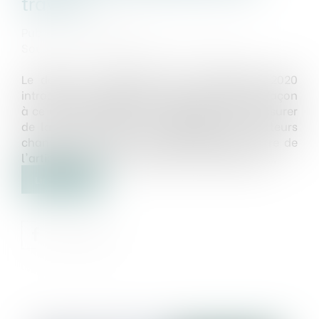
travaux
Publié le :
10/02/2021
Source :
www.maisondescommunes85.fr
Le décret n° 2020-1817 du 29 décembre 2020
introduit des dispositions réglementaires de façon
à ce que les maîtres d'ouvrage puissent s'assurer
de la bonne gestion des déchets issus de leurs
chantiers, dont ils sont responsables au titre de
l'article L. 541-2 du code de l'environnement...
Lire la suite