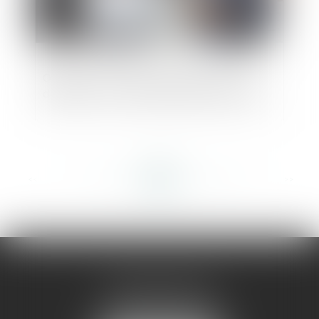
Obtenir votre permis de construire sans
difficultés : voici les démarches à suivre
<<
<
...
249
250
251
252
253
254
255
...
>
>>
AMMA MONTPELLIER
1 rue du Pont de Lattes
34070 MONTPELLIER