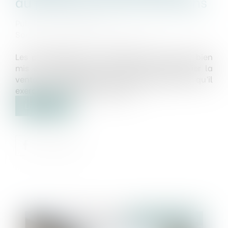
au paiement des commissions
Publié le :
08/03/2023
Source :
www.lemag-juridique.com
Les propriétaires qui souhaitent vendre leur bien
mis en location doivent proposer en premier la
vente au locataire, pour éventuellement qu’il
exerce son droit de préemption.
Lire la suite
Publié le :
08/03/2023