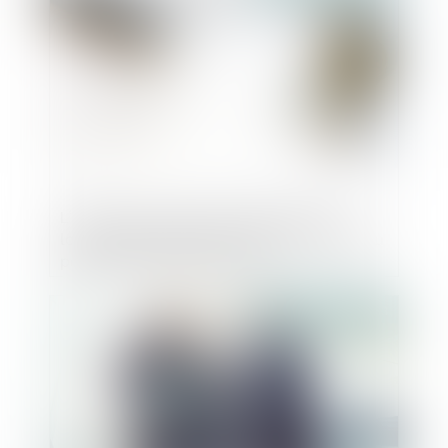
L'exercice du droit de préemption des
locataires bénéficiant n’est pas soumis au
paiement des commissions
Publié le :
07/03/2023