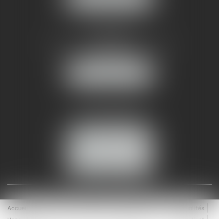
AMMA NÎMES
93 Chem. Bas du Mas de Boudan
30000 NÎMES
NOUS LOCALISER
Tél :
04 99 74 01 09
Fax : 04 99 74 01 13
NOUS CONTACTER
ESPACE CLIENT
Accueil
Équipe
Médiation
Expertises
Actualités