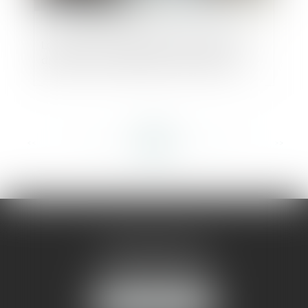
La remise de la liste des créances par le
débiteur vaut déclaration de créance
<<
<
...
165
166
167
168
169
170
171
...
>
>>
AMMA MONTPELLIER
1 rue du Pont de Lattes
34070 MONTPELLIER
NOUS LOCALISER