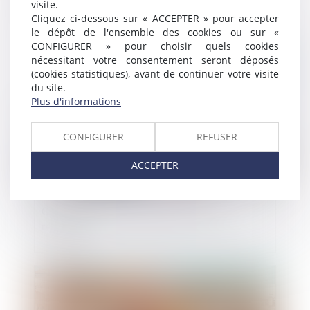
visite.
qu’une décision soit passée en force de
Cliquez ci-dessous sur « ACCEPTER » pour accepter
chose jugée
le dépôt de l'ensemble des cookies ou sur «
CONFIGURER » pour choisir quels cookies
Publié le :
06/03/2023
nécessitant votre consentement seront déposés
(cookies statistiques), avant de continuer votre visite
du site.
Plus d'informations
CONFIGURER
REFUSER
ACCEPTER
Cession de titres de SPI par les non-
résidents
Publié le :
02/03/2023