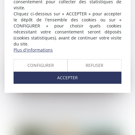
consentement pour collecter des statistiques de
Le silence du maître d’ouvrage ne vaut
visite.
pas acceptation expresse et non
Cliquez ci-dessous sur « ACCEPTER » pour accepter
équivoque de travaux supplémentaires
le dépôt de l'ensemble des cookies ou sur «
CONFIGURER » pour choisir quels cookies
nécessitant votre consentement seront déposés
Publié le :
27/06/2023
(cookies statistiques), avant de continuer votre visite
du site.
Plus d'informations
CONFIGURER
REFUSER
ACCEPTER
De l’importance de clarifier le point de
départ du délai de prescription applicable
Publié le :
27/06/2023