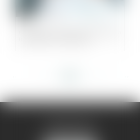
Exonérations sur les plus-values lors de la
transmission d'une entreprise
<<
<
...
142
143
144
145
146
147
148
...
>
>>
AMMA MONTPELLIER
1 rue du Pont de Lattes
34070 MONTPELLIER