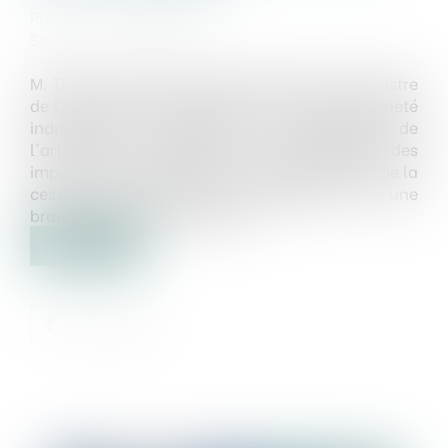
Publié le :
26/06/2023
Source :
www.senat.fr
M. Thierry Cozic attire l'attention de M. le ministre
de l'économie, des finances et de la souveraineté
industrielle et numérique sur l'application de
l'article 238 quindecies du code général des
impôts, relatif aux plus-values réalisées lors de la
cession d'une entreprise individuelle ou d'une
branche complète d'activité...
Lire la suite