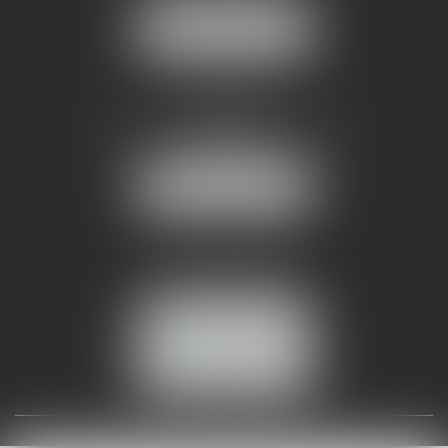
NOUS LOCALISER
AMMA NÎMES
93 Chem. Bas du Mas de Boudan
30000 NÎMES
NOUS LOCALISER
Tél :
04 99 74 01 09
Fax : 04 99 74 01 13
NOUS CONTACTER
ESPACE CLIENT