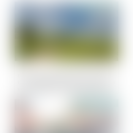
Publié le :
29/06/2023
Expropriation et qualification du terrain à
bâtir : impossibilité pour le juge de prendre
en considération un projet de révision du
plan de prévention des risques
Publié le :
28/06/2023