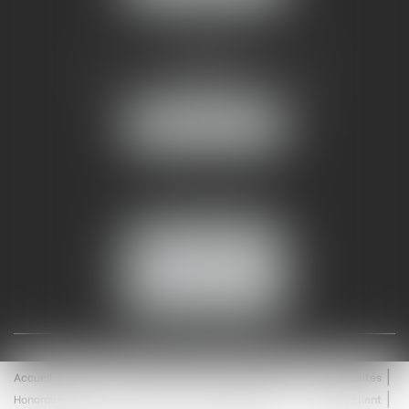
AMMA NÎMES
93 Chem. Bas du Mas de Boudan
30000 NÎMES
NOUS LOCALISER
Tél :
04 99 74 01 09
Fax : 04 99 74 01 13
NOUS CONTACTER
ESPACE CLIENT
Accueil
Équipe
Médiation
Expertises
Actualités
Honoraires
Contact
Enchères
Espace client