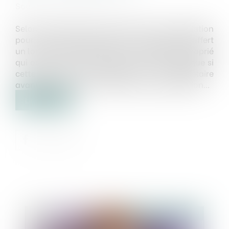
Source :
www.actu-juridique.fr
Selon l’article R. 423-9 du Code de l’expropriation
pour cause d’utilité publique, il ne peut être offert
un local de relogement à un propriétaire exproprié
qui occupe tout ou partie de son immeuble que si
cette offre a été acceptée par ce propriétaire
avant la fixation des indemnités d’expropriation...
Lire la suite
Publié le :
19/04/2022