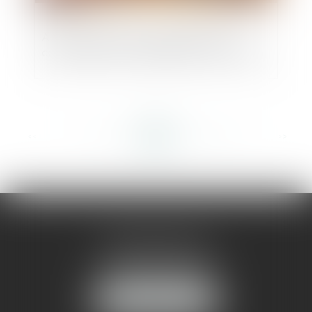
Actes de commerce et protection du
consommateur : appréciation souveraine
<<
<
...
199
200
201
202
203
204
205
...
>
>>
AMMA MONTPELLIER
1 rue du Pont de Lattes
34070 MONTPELLIER
NOUS LOCALISER