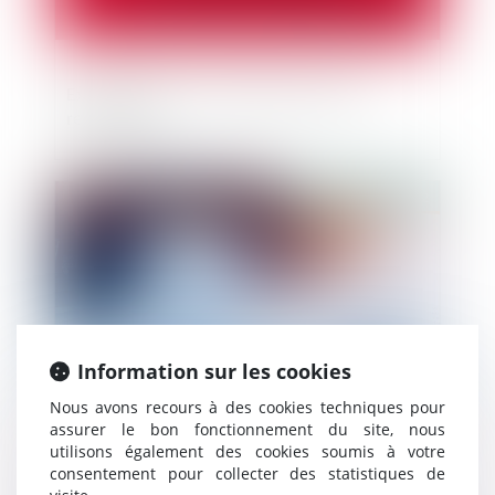
Expropriation : indemnité et droit au
relogement
Publié le :
13/04/2022
Information sur les cookies
Nous avons recours à des cookies techniques pour
assurer le bon fonctionnement du site, nous
utilisons également des cookies soumis à votre
Prêts libellés en devise étrangère : Dernier
consentement pour collecter des statistiques de
avis de la CJUE