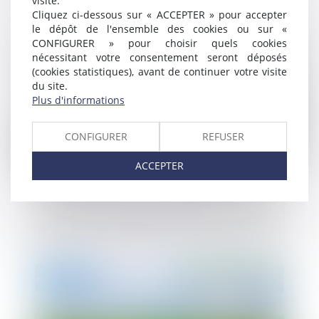
visite.
Cliquez ci-dessous sur « ACCEPTER » pour accepter
le dépôt de l'ensemble des cookies ou sur «
Publié le :
12/04/2022
CONFIGURER » pour choisir quels cookies
nécessitant votre consentement seront déposés
(cookies statistiques), avant de continuer votre visite
du site.
Plus d'informations
CONFIGURER
REFUSER
ACCEPTER
Cessation d’activité et cession de parts de
SCP : quelle imposition pour la plus-value
?
Publié le :
07/04/2022