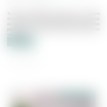
Source :
www.legifiscal.fr
Toutes les entreprises devaient être en mesure
d’accepter des factures électroniques à compter
de juillet 2024. Le Gouvernement vient d’annoncer
par communiqué de presse le report de l’entrée en
vigueur ...
Lire la suite
Publié le :
08/08/2023