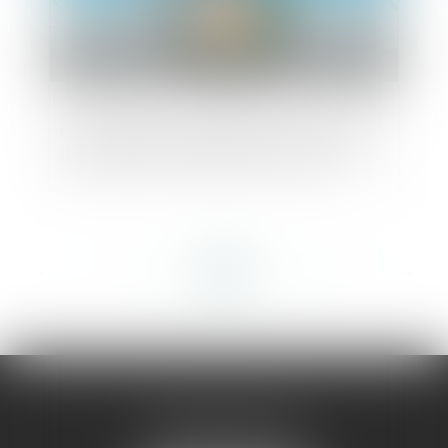
Le syndicat de copropriétaires confronté à
la procédure collective de son syndic
<<
<
...
312
313
314
315
316
317
318
...
>
>>
AMMA MONTPELLIER
1 rue du Pont de Lattes