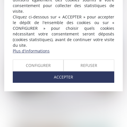
consentement pour collecter des statistiques de
visite.
Prise en compte de la biodiversité dans
Cliquez ci-dessous sur « ACCEPTER » pour accepter
l’urbanisme
le dépôt de l'ensemble des cookies ou sur «
CONFIGURER » pour choisir quels cookies
nécessitant votre consentement seront déposés
Publié le :
18/09/2019
(cookies statistiques), avant de continuer votre visite
du site.
Plus d'informations
CONFIGURER
REFUSER
ACCEPTER
Désordres esthétiques : quel impact sur la
responsabilité décennale ?