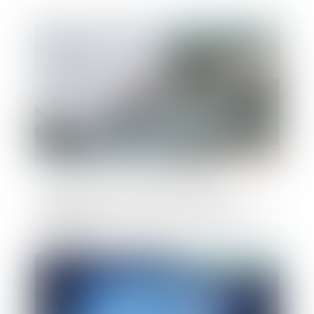
Publié le :
20/09/2019
Faillites d'entreprises étrangères : loi
applicable aux sûretés et admission des
créances
Publié le :
20/09/2019