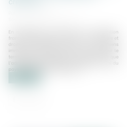
créances
Publié le :
20/09/2019
Source :
www.dalloz-actualite.fr
En application de l’article 24 de la Convention
franco-italienne du 3 juin 1930, « les privilèges et
droits de préférence établis sur les biens
immeubles sont régis par la loi de l’État sur le
territoire duquel ces biens sont situés tandis que
l’admission des créanciers est réglée par la loi du
pays où la faillite a été déclarée »...
Lire la suite