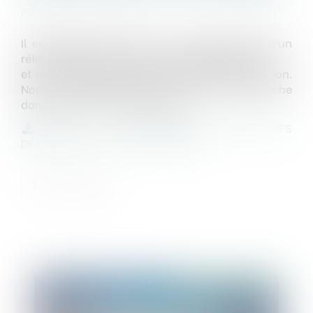
Publié le :
03/02/2020
Il est possible de saisir le juge administratif d’un
référé-liberté, dans le cas d’une atteinte grave
et manifestement illégale à la liberté de réunion.
Nous vous présentons dans cette troisième fiche
dans quel cas cela est possible.
FICHE 3 - LA POSSIBILITÉ DE STOPPER DES
DÉRIVES EN COURS DE CAMPAGNE
Publié le :
06/02/2020