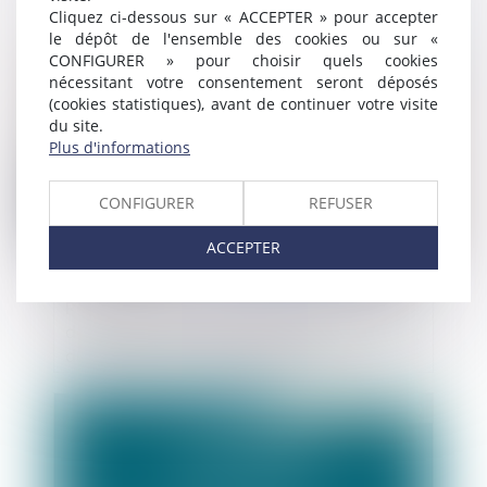
Cliquez ci-dessous sur « ACCEPTER » pour accepter
le dépôt de l'ensemble des cookies ou sur «
Publié le :
05/02/2020
CONFIGURER » pour choisir quels cookies
nécessitant votre consentement seront déposés
(cookies statistiques), avant de continuer votre visite
du site.
Plus d'informations
CONFIGURER
REFUSER
ACCEPTER
Recours entre « Constructeurs » : la Cour
de cassation tranche sur la question de la
durée et du point de départ de la
prescription
Publié le :
03/02/2020