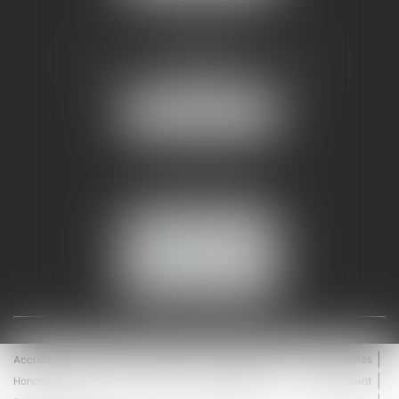
AMMA NÎMES
93 Chem. Bas du Mas de Boudan
30000 NÎMES
NOUS LOCALISER
Tél :
04 99 74 01 09
Fax : 04 99 74 01 13
NOUS CONTACTER
ESPACE CLIENT
Accueil
Équipe
Médiation
Expertises
Actualités
Honoraires
Contact
Enchères
Espace client