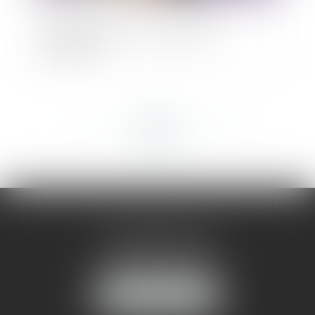
Le dirigeant face à l'entreprise en
liquidation
<<
<
...
295
296
297
298
299
300
301
...
>
>>
AMMA MONTPELLIER
1 rue du Pont de Lattes
34070 MONTPELLIER
NOUS LOCALISER