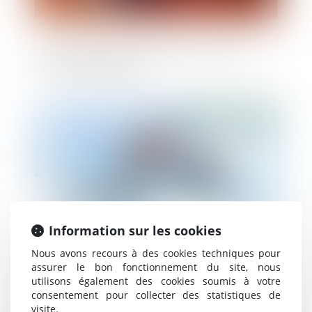
Nouveaux pouvoirs du maire en cas de
construction illicite
Publié le :
06/02/2020
Information sur les cookies
Nous avons recours à des cookies techniques pour
assurer le bon fonctionnement du site, nous
PSE et santé des salariés : quel juge
utilisons également des cookies soumis à votre
compétent ?
consentement pour collecter des statistiques de
visite.