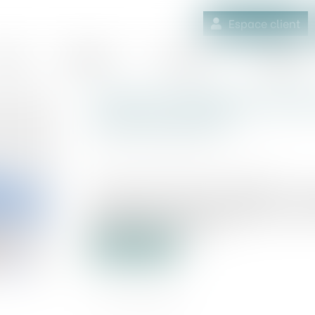
Espace client
quipe
Médiation
Expertises
Actualités
Frais de collage des affic
remboursement
Publié le :
18/07/2019
Source :
www.courrierdesmaires.fr
Sur factures des seules entreprises, a p
sénateur (NI) Jean-Louis Masson. Le tout 
Place Beauvau et Bercy...
Lire la suite