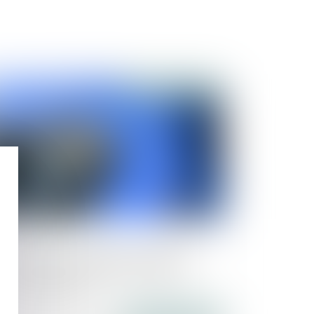
Publié le :
19/07/2019
tion contre un associé de société en
m collectif en liquidation judiciaire :
ibunal compétent