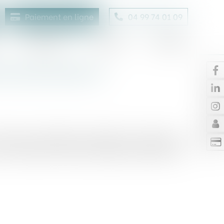
Paiement en ligne
04 99 74 01 09
Honoraires
Contact
Enchères
hes électorales et
révenu le ministère de l'Intérieur en réponse au
en référence à des tarifs désormais fixés par la