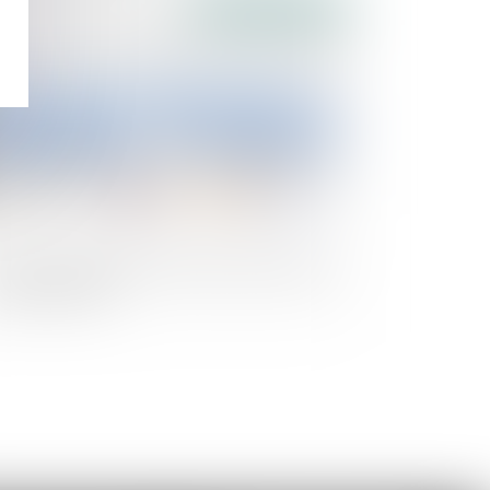
Publié le :
18/07/2019
ais de collage des affiches électorales et
mboursement