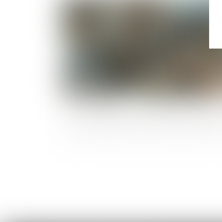
Publié le :
18/07/
La loi ELAN pour la conversion des frich