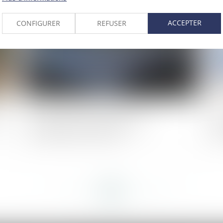
2019
Publié le :
18/07/2019
ACCEPTER
CONFIGURER
REFUSER
es
Contentieux photovoltaïque et
Fr
compétence du tribunal
re
<<
<
...
318
319
320
321
322
323
324
...
>
>>