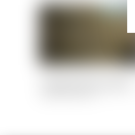
Publié le :
27/01/
Constructions et travaux : la visite avec
consentement est-elle suffisante pour
établir des infractions ?