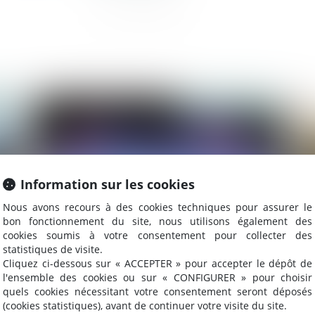
025
Publié le :
27/01/2025
Information sur les cookies
Nous avons recours à des cookies techniques pour assurer le
bon fonctionnement du site, nous utilisons également des
cookies soumis à votre consentement pour collecter des
statistiques de visite.
Cliquez ci-dessous sur « ACCEPTER » pour accepter le dépôt de
ié
Deux fournisseurs d’électricité et de gaz
Tr
l'ensemble des cookies ou sur « CONFIGURER » pour choisir
naturel contrôlés sur trois insèrent des
vi
quels cookies nécessitant votre consentement seront déposés
clauses illicites ou abusives dans leurs
(cookies statistiques), avant de continuer votre visite du site.