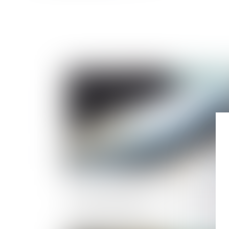
Publié le :
28/01/2
L’accès aux marchés publics est simplif
pour les TPE-PME