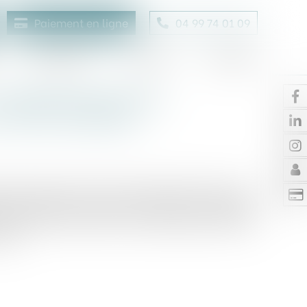
Paiement en ligne
04 99 74 01 09
Honoraires
Contact
Enchères
n infléchissement de
u droit européen
de la rupture de son contrat de travail aux torts
prud’homale pour obtenir le paiement de salaires
re du contrat de travail, des dommages-intérêts
ail...