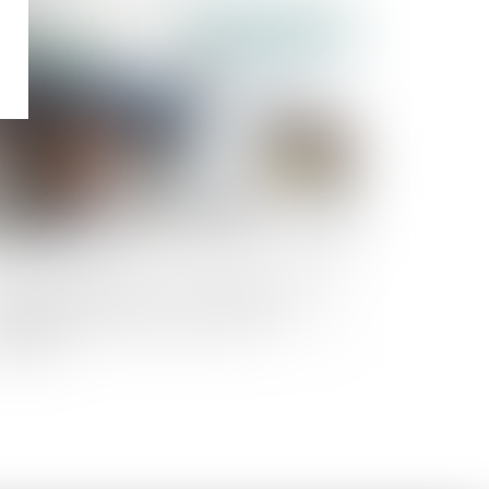
Publié le :
24/01/2025
rantie des salaires : un infléchissement
 jurisprudence conforme au droit
ropéen