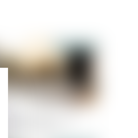
Publié le :
27/01/2025
ansmission d’entreprise : le défi du
eillissement des dirigeants