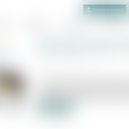
Espace client
quipe
Médiation
Expertises
Actualités
Garantie des salaires : u
jurisprudence conforme a
Publié le :
24/01/2025
Source :
www.actu-juridique.fr
Un salarié, chauffeur-livreur, prend acte 
de l’employeur et saisit la juridiction 
impayés, des indemnités liées à la ruptu
pour exécution déloyale du contrat de trav
Lire la suite