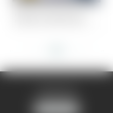
Effectivité de l'étude géotechnique
préalable à la vente de terrain à bâtir
<<
<
...
270
271
272
273
274
275
276
...
>
>>
AMMA MONTPELLIER
1 rue du Pont de Lattes
34070 MONTPELLIER
NOUS LOCALISER