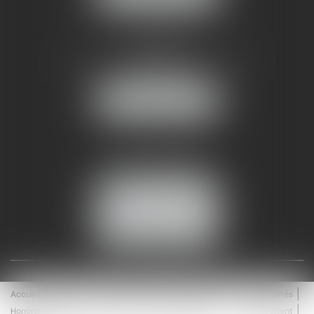
AMMA NÎMES
93 Chem. Bas du Mas de Boudan
30000 NÎMES
NOUS LOCALISER
Tél :
04 99 74 01 09
Fax : 04 99 74 01 13
NOUS CONTACTER
ESPACE CLIENT
Accueil
Équipe
Médiation
Expertises
Actualités
Honoraires
Contact
Enchères
Espace client