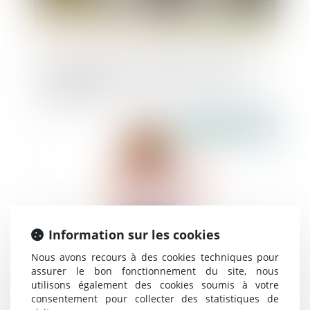
Des précisions sur les études de sols pour
la construction de maisons en zones à
risque argile
Publié le :
27/08/2020
Information sur les cookies
Nous avons recours à des cookies techniques pour
assurer le bon fonctionnement du site, nous
utilisons également des cookies soumis à votre
Promulgation de la loi visant à encadrer le
consentement pour collecter des statistiques de
démarchage téléphonique et les appels