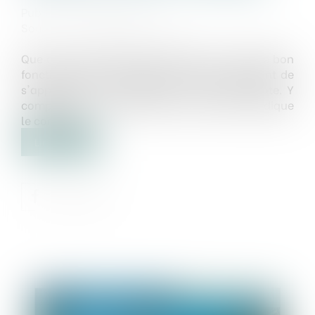
Publié le :
27/08/2020
Source :
www.lavieimmo.com
Que ce soit la garantie décennale ou celle de bon
fonctionnement de deux ans, elles continuent de
s'appliquer à un immeuble en cas de revente. Y
compris si une clause dans l'acte notarié indique
le contraire...
Lire la suite
Publié le :
27/08/2020