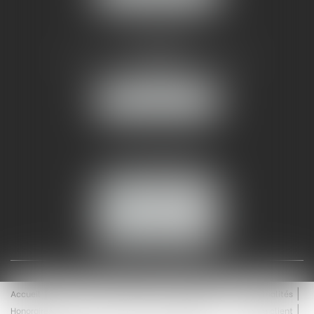
AMMA NÎMES
93 Chem. Bas du Mas de Boudan
30000 NÎMES
NOUS LOCALISER
Tél :
04 99 74 01 09
Fax : 04 99 74 01 13
NOUS CONTACTER
ESPACE CLIENT
Accueil
Équipe
Médiation
Expertises
Actualités
Honoraires
Contact
Enchères
Espace client