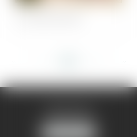
Le Contrat De Construction
<<
<
...
351
352
353
354
355
356
357
...
>
>>
AMMA MONTPELLIER
1 rue du Pont de Lattes
34070 MONTPELLIER
NOUS LOCALISER