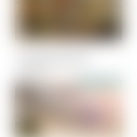
Un «cartel du jambon» dans le
collimateur de l'Autorité de la
concurrence
Publié le :
25/10/2018