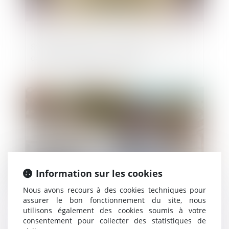
Statut de l’élu local : le Sénat veut lutter
contre la crise des vocations
Publié le :
30/10/2018
Information sur les cookies
Nous avons recours à des cookies techniques pour
assurer le bon fonctionnement du site, nous
utilisons également des cookies soumis à votre
Avant de choisir un constructeur pour sa
consentement pour collecter des statistiques de
maison, lire son assurance