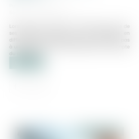
Publié le :
31/10/2018
Source :
business.lesechos.fr
Lorsqu’aucun montant n’y est indiqué, la liste de
ses créanciers remise par une entreprise en
difficulté au mandataire judiciaire n’équivaut pas
à une déclaration de créance faite pour le compte
du créancier...
Lire la suite
Publié le :
31/10/2018