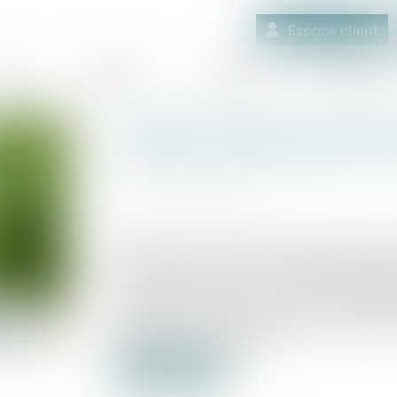
Espace client
quipe
Médiation
Expertises
Actualités
Google soutient Fazeshift
millions de dollars pour s
Publié le :
17/01/2025
Source :
lesnews.ca
Fazeshift, un agent d’intelligence artific
vient de boucler un tour de financement 
annoncée mardi (7 janvier), a été dirigé
Gradient, et a reçu le soutien de Y Comb
Phoenix Fund, ainsi que d’investisseurs
Taggar et Rich Aberman...
Lire la suite