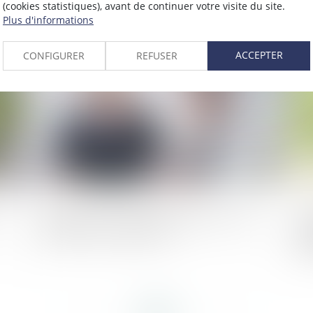
e
d'une stratégie de cession
se
(cookies statistiques), avant de continuer votre visite du site.
la
Plus d'informations
re
025
Publié le :
20/01/2025
ACCEPTER
CONFIGURER
REFUSER
e
Reprendre une entreprise familiale : quel
Go
profil pour le repreneur ?
de
ag