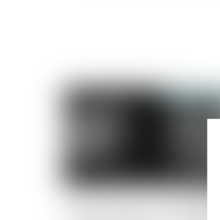
Publié le :
21/01/
Destruction partielle du local loué : les