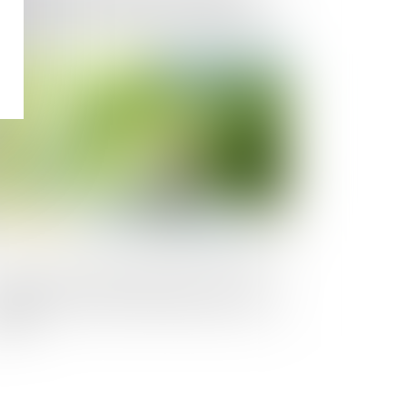
rvices de consommation: l’Autorité de
 concurrence fournit des orientations au
gard des règles de concurrence
Publié le :
17/01/2025
ogle soutient Fazeshift dans une levée
 fonds de 4 millions de dollars pour son
ent IA