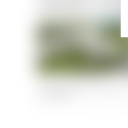
limites de l’article 1722 du Code civil fac
au défaut d’entretien
Publié le :
20/01/2
Installer une roulotte ou un mobil-hom
sur son terrain