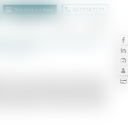
Paiement en ligne
04 99 74 01 09
Honoraires
Contact
Enchères
 dans une levée de fonds de 4
on agent IA
ielle (IA) axé sur la gestion des comptes clients,
de 4 millions de dollars. Cette levée de fonds,
e par le fonds d’IA en phase précoce de Google,
inator, Wayfinder, Pioneer Fund, Ritual Capital,
 providentiels tels que Terrence Rohan, Kulveer