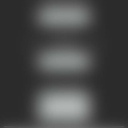
34070 MONTPELLIER
NOUS LOCALISER
AMMA NÎMES
93 Chem. Bas du Mas de Boudan
30000 NÎMES
NOUS LOCALISER
Tél :
04 99 74 01 09
Fax : 04 99 74 01 13
NOUS CONTACTER
ESPACE CLIENT