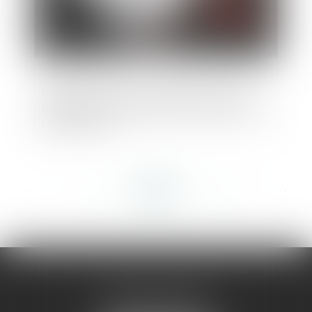
La personne qui vend des biens sur une
plateforme en ligne peut être qualifiée de
professionnel
<<
<
...
347
348
349
350
351
352
353
...
>
>>
AMMA MONTPELLIER
1 rue du Pont de Lattes