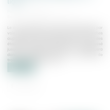
ligne
Publié le :
28/11/2018
Source :
interetsprives.grouperf.com
Le droit des usagers de saisir l’administration par
voie électronique, concernant les démarches
auprès des collectivités territoriales et des
établissements qui en dépendent, est repoussé
jusqu’au 31 décembre 2021. Il ne s’appliquera
donc, concrètement, que dans un peu plus de
trois ans, le 1er janvier 2022...
Lire la suite