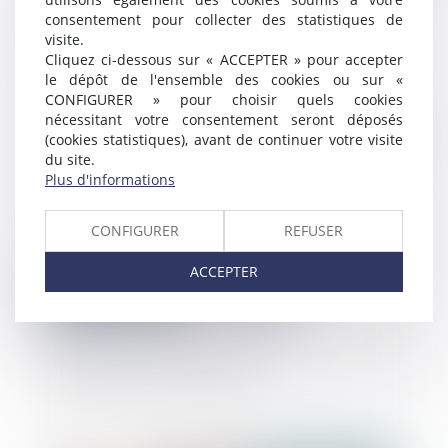
consentement pour collecter des statistiques de
visite.
Projet de loi Pacte après lecture par les
Cliquez ci-dessous sur « ACCEPTER » pour accepter
députés : de nouvelles missions pour les
le dépôt de l'ensemble des cookies ou sur «
commissaires aux comptes
CONFIGURER » pour choisir quels cookies
nécessitant votre consentement seront déposés
Publié le :
27/11/2018
(cookies statistiques), avant de continuer votre visite
du site.
Plus d'informations
CONFIGURER
REFUSER
ACCEPTER
Publication de la loi ELAN