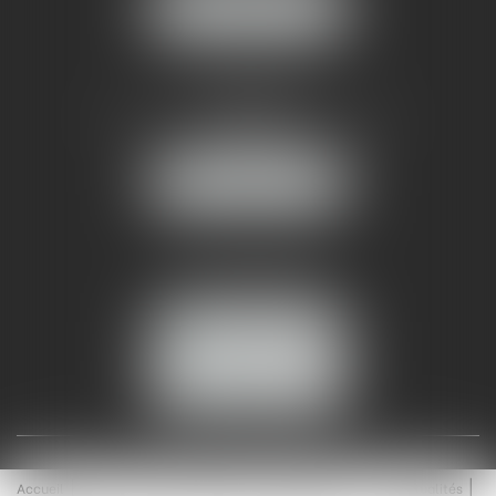
NOUS LOCALISER
AMMA NÎMES
93 Chem. Bas du Mas de Boudan
30000 NÎMES
NOUS LOCALISER
Tél :
04 99 74 01 09
Fax : 04 99 74 01 13
NOUS CONTACTER
ESPACE CLIENT
Accueil
Équipe
Médiation
Expertises
Actualités