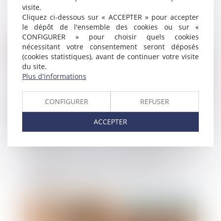
même sans baisse du chiffre d’affaires
visite.
Cliquez ci-dessous sur « ACCEPTER » pour accepter
le dépôt de l'ensemble des cookies ou sur «
CONFIGURER » pour choisir quels cookies
Publié le :
26/10/2022
nécessitant votre consentement seront déposés
(cookies statistiques), avant de continuer votre visite
du site.
Plus d'informations
CONFIGURER
REFUSER
ACCEPTER
Faute d’un constructeur : conditions de la
prise en compte d’une expertise non
judiciaire
Publié le :
26/10/2022