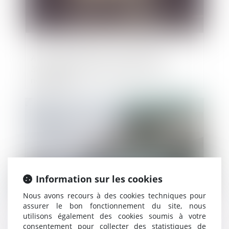
Achat de carburant : la remise de
30 centimes prolongée jusqu’à la mi-
novembre
Publié le :
27/10/2022
Information sur les cookies
Nous avons recours à des cookies techniques pour
assurer le bon fonctionnement du site, nous
utilisons également des cookies soumis à votre
Il peut y avoir des difficultés économiques
consentement pour collecter des statistiques de