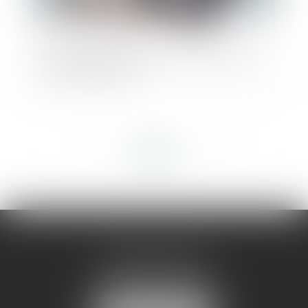
Révocation du dirigeant : statuts ou acte
extra-statutaire ?
<<
<
...
178
179
180
181
182
183
184
...
>
>>
AMMA MONTPELLIER
1 rue du Pont de Lattes
34070 MONTPELLIER