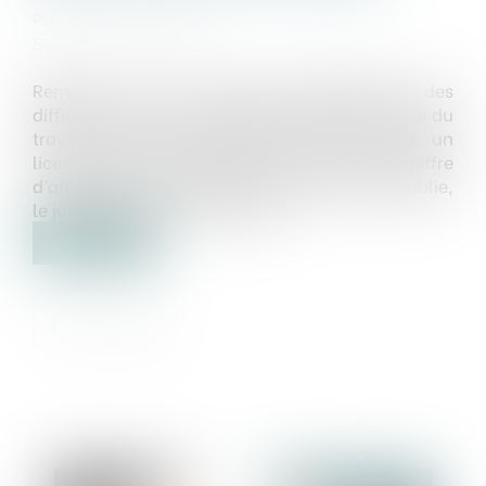
Publié le :
27/10/2022
Source :
www.efl.fr
Remplir tous les critères d’appréciation des
difficultés économiques énumérés par le Code du
travail n’est pas nécessaire pour justifier un
licenciement économique. Si la baisse du chiffre
d’affaires et/ou des commandes n’est pas établie,
le juge doit donc examiner les …
Lire la suite
Publié le :
28/10/2022