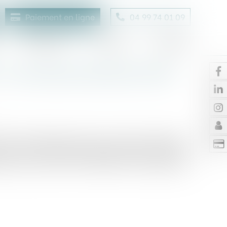
Paiement en ligne
04 99 74 01 09
Honoraires
Contact
Enchères
 un nouveau seuil pour la RE
 2022, la Réglementation Environnementale 2020,
ier de la transition écologique dans le secteur
mise à jour de la RT 2012, elle a introduit des