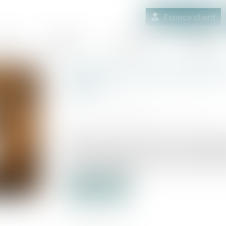
Espace client
quipe
Médiation
Expertises
Actualités
Immobilier neuf en 2025 :
2020
Publié le :
17/01/2025
Source :
www.medicis-patrimoine.com
Depuis son entrée en vigueur en janvier
RE 2020 s'impose comme un véritable lev
de la construction. Plus qu’une simple 
objectifs ambitieux...
Lire la suite