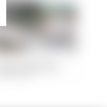
Publié le :
14/01/2025
ichet unique des formalités des
treprises : un récépissé en cas de
sfonctionnement