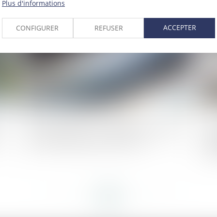
Plus d'informations
2025
Publié le :
14/01/2025
ACCEPTER
CONFIGURER
REFUSER
ce
Marchés publics : la dispense de publicité
Gu
est prolongée jusqu’à fin 2025
en
dy
<<
<
...
42
43
44
45
46
47
48
...
>
>>