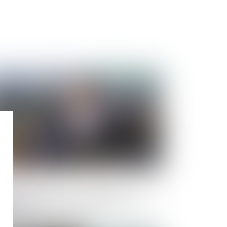
Publié le :
16/01/2025
tervention du juge-commissaire et
ause attributive de compétence : doit-il
 déclarer incompétent ?