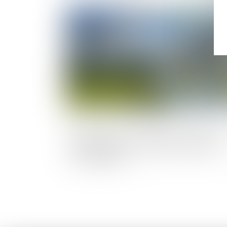
Publié le :
15/01/
Manquement à l'obligation de délivran
conforme pour un chemin d'accès non
aménageable