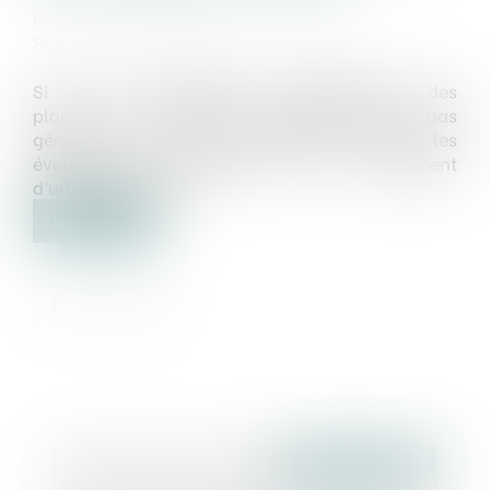
Publié le :
28/01/2021
Source :
www.mieuxvivre-votreargent.fr
Si la loi réglemente l’emplacement des
plantations en limite de propriété afin de ne pas
gêner le voisin, elle s’efface devant les
éventuelles prescriptions d’un règlement
d’urbanisme local...
Lire la suite
Publié le :
04/02/2021