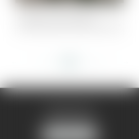
Immobilier : quand le règlement
d'urbanisme prime sur le droit de propriété
<<
<
...
250
251
252
253
254
255
256
...
>
>>
AMMA MONTPELLIER
1 rue du Pont de Lattes
34070 MONTPELLIER
NOUS LOCALISER