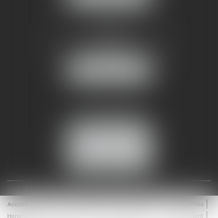
AMMA NÎMES
93 Chem. Bas du Mas de Boudan
30000 NÎMES
NOUS LOCALISER
Tél :
04 99 74 01 09
Fax : 04 99 74 01 13
NOUS CONTACTER
ESPACE CLIENT
Accueil
Équipe
Médiation
Expertises
Actualités
Honoraires
Contact
Enchères
Espace client