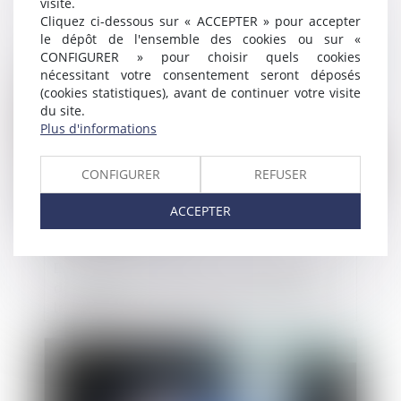
visite.
une opération courante
Cliquez ci-dessous sur « ACCEPTER » pour accepter
le dépôt de l'ensemble des cookies ou sur «
CONFIGURER » pour choisir quels cookies
Publié le :
29/01/2021
nécessitant votre consentement seront déposés
(cookies statistiques), avant de continuer votre visite
du site.
Plus d'informations
CONFIGURER
REFUSER
ACCEPTER
Entreprises en difficulté : les banques
donnent plus de temps pour rembourser
les crédits
Publié le :
29/01/2021