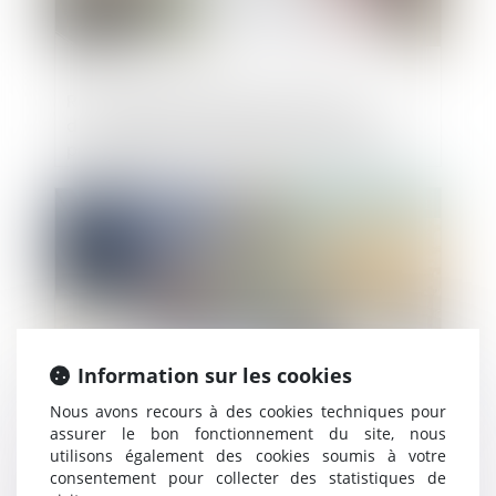
Responsabilité solidaire du maître
d'ouvrage et des constructeurs après le
prononcé de la réception des travaux :
quels en sont les contours ?
Publié le :
02/02/2021
Information sur les cookies
Nous avons recours à des cookies techniques pour
assurer le bon fonctionnement du site, nous
utilisons également des cookies soumis à votre
L'avance en compte courant consentie
consentement pour collecter des statistiques de
par un actionnaire minoritaire n'est pas