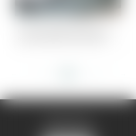
L'indice de réparabilité sera étendu à de
nouveaux produits à l'automne 2022
<<
<
...
193
194
195
196
197
198
199
...
>
>>
AMMA MONTPELLIER
1 rue du Pont de Lattes
34070 MONTPELLIER