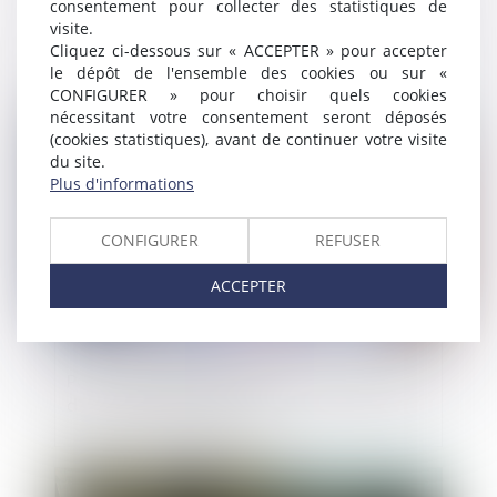
consentement pour collecter des statistiques de
Liquidation judiciaire : insaisissabilité de la
visite.
résidence principale et divorce
Cliquez ci-dessous sur « ACCEPTER » pour accepter
le dépôt de l'ensemble des cookies ou sur «
CONFIGURER » pour choisir quels cookies
nécessitant votre consentement seront déposés
Publié le :
02/06/2022
(cookies statistiques), avant de continuer votre visite
du site.
Plus d'informations
CONFIGURER
REFUSER
ACCEPTER
Pas de réception partielle pour une partie
d’un ouvrage inachevé
Publié le :
02/06/2022