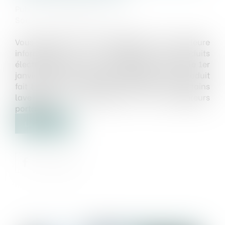
Publié le :
02/06/2022
Source :
www.service-public.fr
Vous regrettez de ne pas disposer d'une meilleure
information sur la durabilité des produits
électroménagers que vous achetez ? Depuis le 1er
janvier 2021, le caractère réparable d'un produit
fait l'objet d'un indice, notamment pour certains
lave-linge, les téléviseurs et les ordinateurs
portables...
Lire la suite