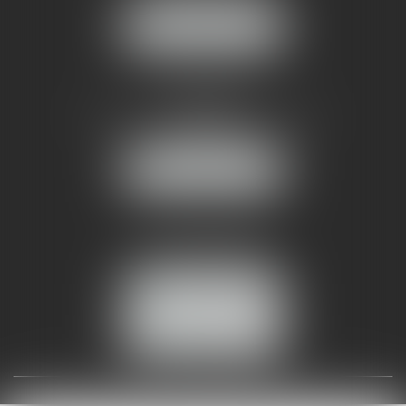
NOUS LOCALISER
AMMA NÎMES
93 Chem. Bas du Mas de Boudan
30000 NÎMES
NOUS LOCALISER
Tél :
04 99 74 01 09
Fax : 04 99 74 01 13
NOUS CONTACTER
ESPACE CLIENT