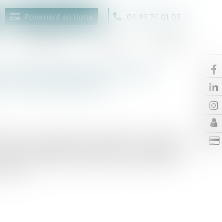
Paiement en ligne
04 99 74 01 09
Honoraires
Contact
Enchères
 à la procédure collective
 la clause pénale
dmission d’une créance, résultant d’un contrat de
t une société faisant l’objet d’une procédure
 Cour de cassation a apporté une distinction sur
ntérêt...