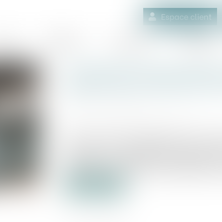
Espace client
quipe
Médiation
Expertises
Actualités
L’admission de la créance
dépend de la rédaction de
Publié le :
29/02/2024
Source :
www.lemag-juridique.com
Dans le cadre d’un litige portant sur l’a
prêt entre un établissement bancaire e
collective, la chambre commerciale de la
l’admission d’une clause de majoration d’i
Lire la suite