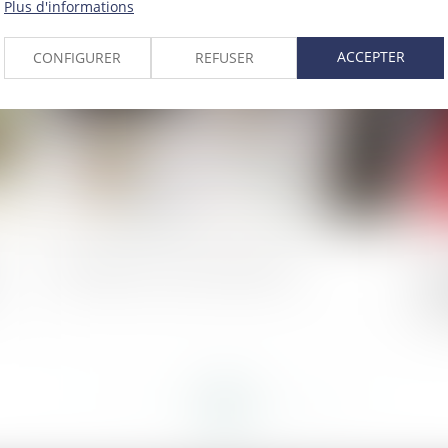
Plus d'informations
024
Publié le :
28/02/2024
ACCEPTER
CONFIGURER
REFUSER
Simplifier la vie des entreprises
La
pr
de
vi
<<
<
...
96
97
98
99
100
101
102
...
>
>>