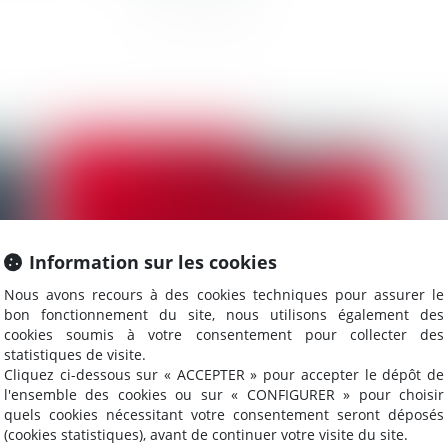
024
Publié le :
01/03/2024
Information sur les cookies
Nous avons recours à des cookies techniques pour assurer le
bon fonctionnement du site, nous utilisons également des
cookies soumis à votre consentement pour collecter des
statistiques de visite.
Cliquez ci-dessous sur « ACCEPTER » pour accepter le dépôt de
s
Expropriation pour cause d’utilité publique
L’
l'ensemble des cookies ou sur « CONFIGURER » pour choisir
: caducité de la déclaration d’appel et
co
quels cookies nécessitant votre consentement seront déposés
excès de pouvoir
cl
(cookies statistiques), avant de continuer votre visite du site.