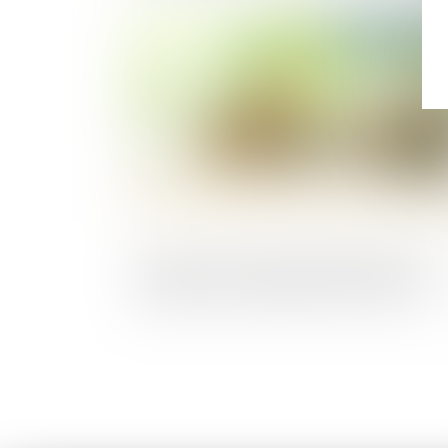
Publié le :
28/02/2
Le parcours d’une levée de fonds et son
impact sur le business d’une start-up