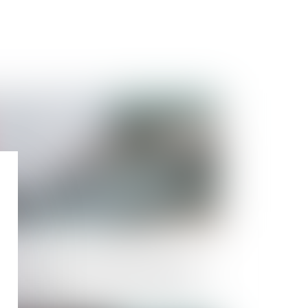
Publié le :
29/02/2024
admission de la créance à la procédure
llective dépend de la rédaction de la
ause pénale