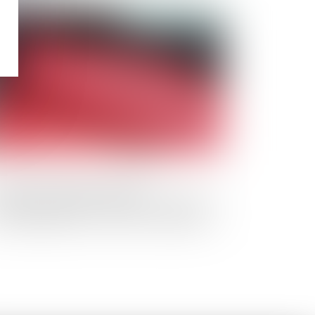
Publié le :
28/02/2024
 prise en compte des dettes
ofessionnelles pour évaluer la situation
 surendettement : retour sur l’entrée en
gueur de la loi du 14 février 2022