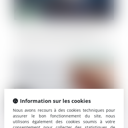
Clôture de la liquidation judiciaire et
reprise de l’action en garantie du coobligé
Publié le :
10/05/2023
Information sur les cookies
Nous avons recours à des cookies techniques pour
assurer le bon fonctionnement du site, nous
utilisons également des cookies soumis à votre
La responsabilité des produits défectueux
consentement pour collecter des statistiques de