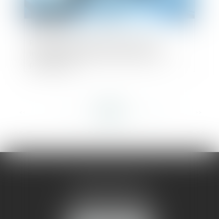
Responsabilité des dirigeants pour
insuffisance d’actif et confusion des
patrimoines
<<
<
...
151
152
153
154
155
156
157
...
>
>>
AMMA MONTPELLIER
1 rue du Pont de Lattes
34070 MONTPELLIER