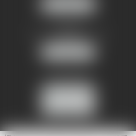
NOUS LOCALISER
AMMA NÎMES
93 Chem. Bas du Mas de Boudan
30000 NÎMES
NOUS LOCALISER
Tél :
04 99 74 01 09
Fax : 04 99 74 01 13
NOUS CONTACTER
ESPACE CLIENT
Accueil
Équipe
Médiation
Expertises
Actualités