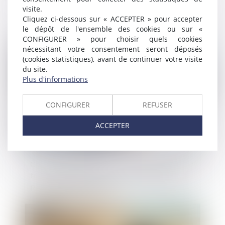
visite.
n'exclut pas celle afférente à la garantie
Cliquez ci-dessous sur « ACCEPTER » pour accepter
des vices cachés
le dépôt de l'ensemble des cookies ou sur «
CONFIGURER » pour choisir quels cookies
Publié le :
10/05/2023
nécessitant votre consentement seront déposés
(cookies statistiques), avant de continuer votre visite
du site.
Plus d'informations
CONFIGURER
REFUSER
ACCEPTER
Commande publique : remise des offres et
transmission de la copie de sauvegarde
par voie électronique
Publié le :
10/05/2023