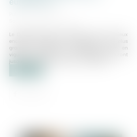
européenne
Publié le :
12/05/2023
Source :
www.touteleurope.eu
Le Digital Markets Act (DMA), qui vise à mieux
encadrer les activités économiques des plus
grandes plateformes numériques, entre en
vigueur ce mardi 2 mai. Ces entreprises auront
jusqu'au mois de mars pour s'y conformer...
Lire la suite