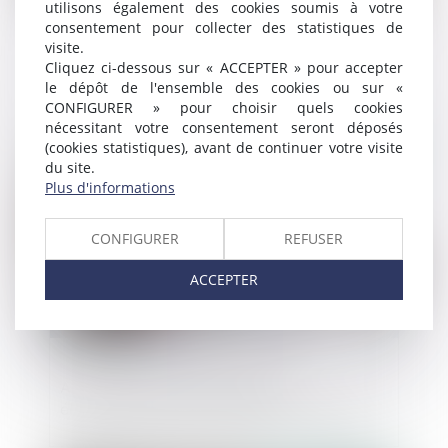
utilisons également des cookies soumis à votre
consentement pour collecter des statistiques de
visite.
Urbanisme & construction : production
Cliquez ci-dessous sur « ACCEPTER » pour accepter
d'énergies renouvelables ou système de
le dépôt de l'ensemble des cookies ou sur «
végétalisation sur les toitures du bâtiment
CONFIGURER » pour choisir quels cookies
nécessitant votre consentement seront déposés
(cookies statistiques), avant de continuer votre visite
Publié le :
17/01/2024
du site.
Plus d'informations
CONFIGURER
REFUSER
ACCEPTER
Alternative au guichet unique
électronique des formalités d'entreprises