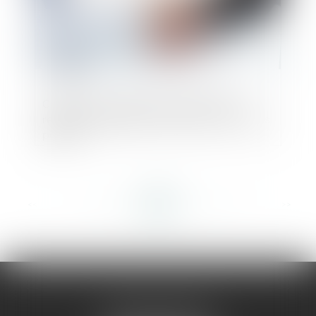
Création, transmission d'entreprise ou
reprise d'entreprise, la SCOP, y avez-vous
pensé ?
<<
<
...
105
106
107
108
109
110
111
...
>
>>
AMMA MONTPELLIER