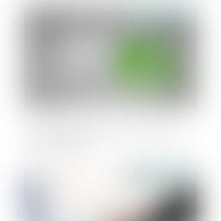
Publié le :
16/01/2024
Droit à rester dans les lieux du locataire :
l'office du juge
Publié le :
15/01/2024