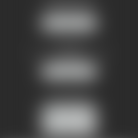
1 rue du Pont de Lattes
34070 MONTPELLIER
NOUS LOCALISER
AMMA NÎMES
93 Chem. Bas du Mas de Boudan
30000 NÎMES
NOUS LOCALISER
Tél :
04 99 74 01 09
Fax : 04 99 74 01 13
NOUS CONTACTER
ESPACE CLIENT