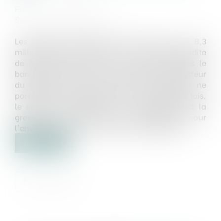
Publié le :
17/01/2024
Source :
www.latribune.fr
Les startups françaises n'ont levé « que » 8,3
milliards d'euros en 2023, soit une baisse inédite
de 38% en valeur et 3% en volume, d'après le
baromètre annuel de EY. Autre rupture, le secteur
du logiciel et les innovations numériques ne
portent plus l'écosystème : pour la première fois,
le secteur privilégié par les investisseurs est la
greentech, c'est-à-dire les innovations pour
l'environnement et la transition énergétique....
Lire la suite