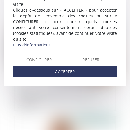
sans autorisation explicite
visite.
Cliquez ci-dessous sur « ACCEPTER » pour accepter
le dépôt de l'ensemble des cookies ou sur «
CONFIGURER » pour choisir quels cookies
Publié le :
15/07/2025
nécessitant votre consentement seront déposés
(cookies statistiques), avant de continuer votre visite
du site.
Plus d'informations
CONFIGURER
REFUSER
ACCEPTER
Défaut de déclaration de ses bénéficiaires
effectifs par une société : attention
sanction !
Publié le :
15/07/2025