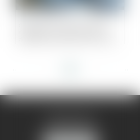
Contestation de la créance : l’acte de
signification n’a pas à reproduire les
dispositions de l’article L.622-7 du Code
de commerce lorsqu’elles sont rappelées
par la lettre initiale
<<
<
...
3
4
5
6
7
8
9
...
>
>>
AMMA MONTPELLIER
1 rue du Pont de Lattes
34070 MONTPELLIER