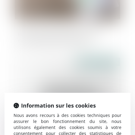
Pas de droit de préemption en cas de
cession globale de l’immeuble !
Publié le :
15/07/2025
Information sur les cookies
Nous avons recours à des cookies techniques pour
assurer le bon fonctionnement du site, nous
utilisons également des cookies soumis à votre
Littoral et urbanisme : pas de droit acquis
consentement pour collecter des statistiques de