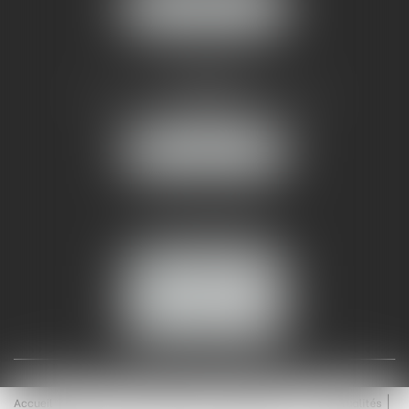
NOUS LOCALISER
AMMA NÎMES
93 Chem. Bas du Mas de Boudan
30000 NÎMES
NOUS LOCALISER
Tél :
04 99 74 01 09
Fax : 04 99 74 01 13
NOUS CONTACTER
ESPACE CLIENT
Accueil
Équipe
Médiation
Expertises
Actualités