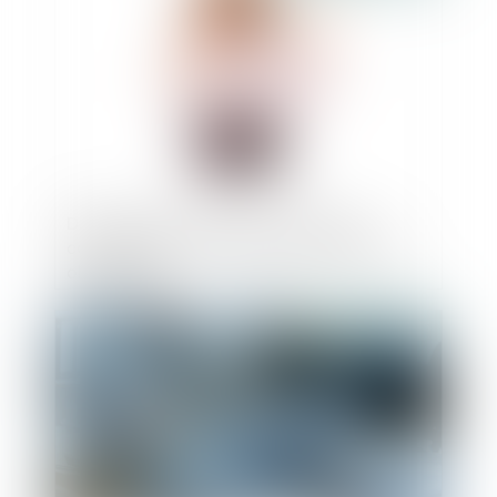
Démarchage à domicile : nullité du
contrat pour non-respect des mentions
obligatoires
Publié le :
11/07/2025