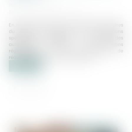
Publié le :
15/07/2025
Source :
www.lemag-juridique.com
En matière d’urbanisme, la bande des cent mètres
du littoral est soumise à des restrictions
spécifiques, appréciées au regard des
autorisations initiales, des évolutions
réglementaires et des possibilités de
régularisation à la date du jugement...
Lire la suite
Publié le :
16/07/2025