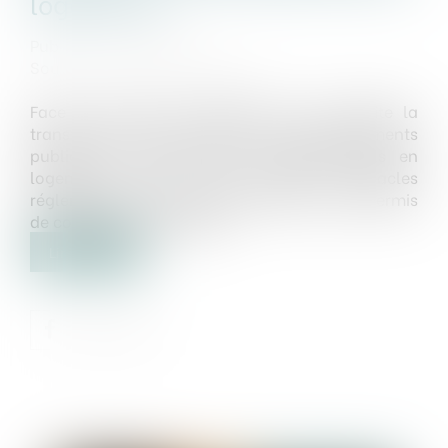
logements
Publié le :
23/06/2025
Source :
www.vie-publique.fr
Face à la crise du logement, la loi facilite la
transformation de bureaux, d'anciens bâtiments
publics ou d'autres locaux professionnels en
logements. Elle lève certains obstacles
réglementaires ou administratifs et crée un permis
de construire "réversible"...
Lire la suite