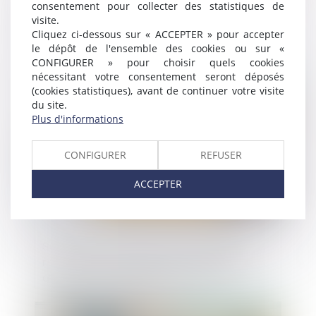
consentement pour collecter des statistiques de
Devoir de vigilance : La Poste condamnée
visite.
en appel
Cliquez ci-dessous sur « ACCEPTER » pour accepter
le dépôt de l'ensemble des cookies ou sur «
CONFIGURER » pour choisir quels cookies
nécessitant votre consentement seront déposés
Publié le :
24/06/2025
(cookies statistiques), avant de continuer votre visite
du site.
Plus d'informations
CONFIGURER
REFUSER
ACCEPTER
Suivi approfondi des recommandations
relatives à la conception et à la mise en
œuvre de la réduction de loyer de
solidarité (RLS)
Publié le :
23/06/2025