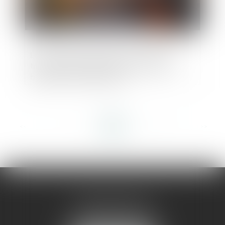
Loi du 16 juin 2025 visant à faciliter la
transformation des bureaux et autres
bâtiments en logements
<<
<
...
8
9
10
11
12
13
14
...
>
>>
AMMA MONTPELLIER
1 rue du Pont de Lattes
34070 MONTPELLIER