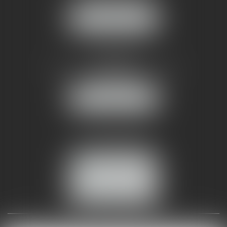
NOUS LOCALISER
AMMA NÎMES
93 Chem. Bas du Mas de Boudan
30000 NÎMES
NOUS LOCALISER
Tél :
04 99 74 01 09
Fax : 04 99 74 01 13
NOUS CONTACTER
ESPACE CLIENT