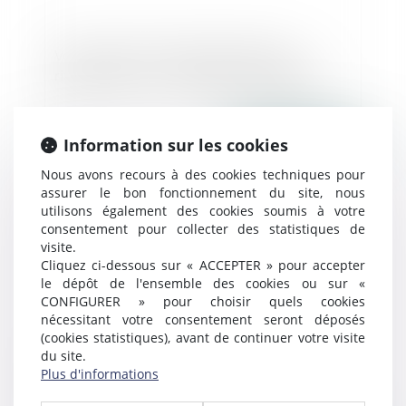
Vous devez de l'argent au RSI: que
risquez-vous? - L'Express L'Entreprise
Publié le :
29/12/2016
Information sur les cookies
Nous avons recours à des cookies techniques pour
assurer le bon fonctionnement du site, nous
utilisons également des cookies soumis à votre
consentement pour collecter des statistiques de
visite.
Cliquez ci-dessous sur « ACCEPTER » pour accepter
le dépôt de l'ensemble des cookies ou sur «
CONFIGURER » pour choisir quels cookies
nécessitant votre consentement seront déposés
(cookies statistiques), avant de continuer votre visite
La nouvelle architecture du droit des
du site.
contrats après l’ordonnance du 10 février
Plus d'informations
2016 - Le journal du net