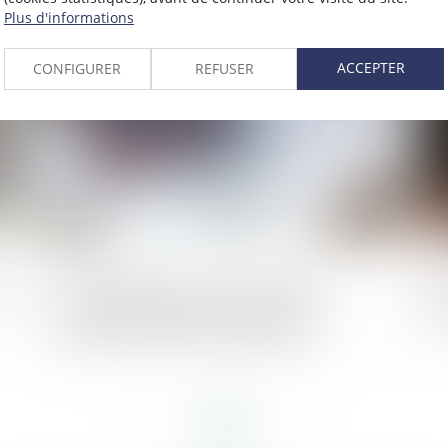
Plus d'informations
024
Publié le :
01/05/2024
ACCEPTER
CONFIGURER
REFUSER
 et
Loi Habitat dégradé - De nouvelles
Co
dispositions visant à améliorer le
im
fonctionnement des copropriétés
<<
<
...
85
86
87
88
89
90
91
...
>
>>