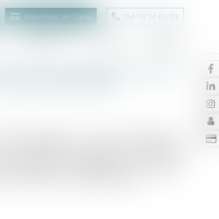
Paiement en ligne
04 99 74 01 09
Honoraires
Contact
Enchères
nouvelles dispositions visant à
ent des copropriétés
« Habitat dégradé » du 9 avril 2024 prévoit
ours à l’emprunt collectif pour financer des
 ou d'entretien d'un immeuble ; ainsi qu’une
 les occupants et propriétaires d’un immeuble
ure de lutte contre l’habitat indigne...