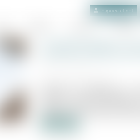
Espace client
quipe
Médiation
Expertises
Actualités
Loi Habitat dégradé - De 
améliorer le fonctionnem
Publié le :
01/05/2024
Source :
www.service-public.fr
S'agissant des copropriétés, la loi 
notamment : une simplification du rec
travaux de réparation, d'amélioration
obligation pour les syndics d’informer
lorsque celui-ci est touché par une procéd
Lire la suite