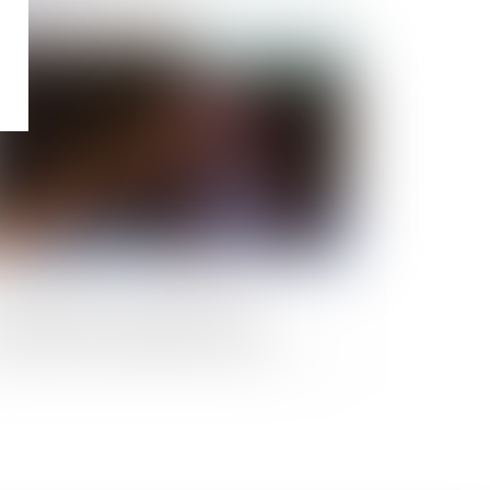
Publié le :
01/05/2024
nseil d'État : indépendance et
partialité des juges administratifs