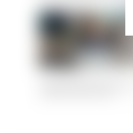
Publié le :
02/05/2
Liquidation judiciaire, location-gérance
transfert des contrats de travail