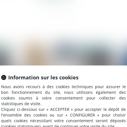
024
Publié le :
15/05/2024
Information sur les cookies
Nous avons recours à des cookies techniques pour assurer le
bon fonctionnement du site, nous utilisons également des
cookies soumis à votre consentement pour collecter des
statistiques de visite.
Cliquez ci-dessous sur « ACCEPTER » pour accepter le dépôt de
il
Logements abordables : le projet de loi
4 
l'ensemble des cookies ou sur « CONFIGURER » pour choisir
quels cookies nécessitant votre consentement seront déposés
très contesté
d’
(cookies statistiques), avant de continuer votre visite du site.