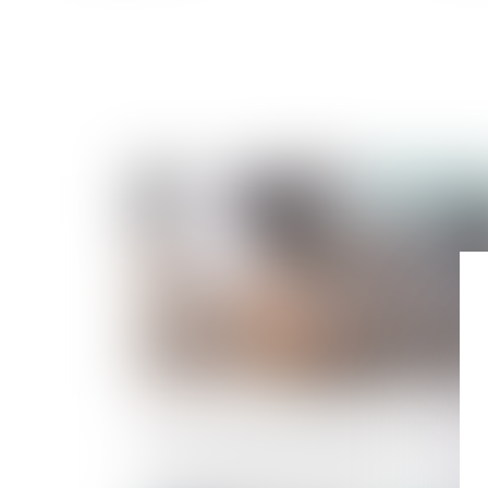
Publié le :
15/05/2
Les nouveautés issues de la loi du 15 avr
2024 en matière immobilière