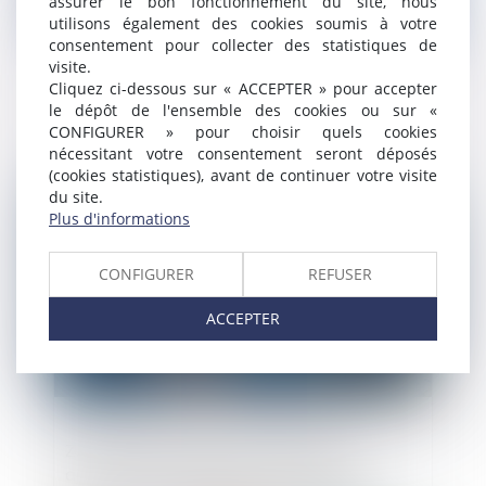
assurer le bon fonctionnement du site, nous
utilisons également des cookies soumis à votre
consentement pour collecter des statistiques de
visite.
Cliquez ci-dessous sur « ACCEPTER » pour accepter
Régime DUTREIL : la location équipée est-
le dépôt de l'ensemble des cookies ou sur «
elle une activité éligible ?
CONFIGURER » pour choisir quels cookies
nécessitant votre consentement seront déposés
(cookies statistiques), avant de continuer votre visite
Publié le :
07/07/2023
du site.
Plus d'informations
CONFIGURER
REFUSER
ACCEPTER
ZAN : pas de révolution mais des
ajustements techniques d'importance