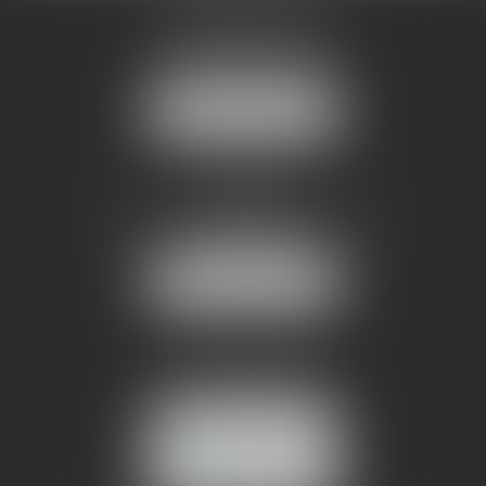
AMMA MONTPELLIER
1 rue du Pont de Lattes
34070 MONTPELLIER
NOUS LOCALISER
AMMA NÎMES
93 Chem. Bas du Mas de Boudan
30000 NÎMES
NOUS LOCALISER
Tél :
04 99 74 01 09
Fax : 04 99 74 01 13
NOUS CONTACTER
ESPACE CLIENT