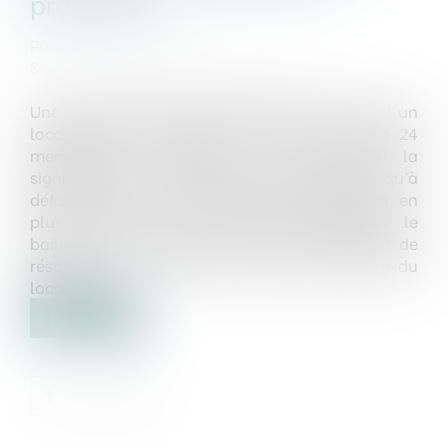
protection
Publié le :
12/07/2023
Source :
www.lemag-juridique.com
Une ordonnance de décembre 2019 autorisait un
locataire à s’acquitter d’un arriéré locatif en 24
mensualités à compter du mois suivant la
signification. La même ordonnance prévoyait qu’à
défaut de payer une seule de ces mensualités, en
plus du loyer et des charges habituelles, le
bailleur pourrait mettre en œuvre la clause de
résolution à la suite d’une mise en demeure du
locataire...
Lire la suite