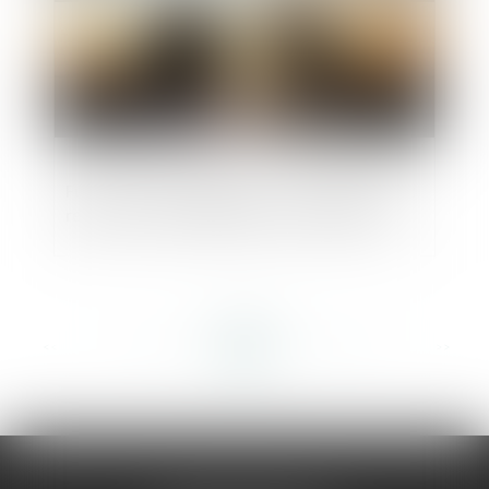
Fusion Société Générale - Crédit du Nord :
retour sur une migration à haut risque
<<
<
...
140
141
142
143
144
145
146
...
>
>>