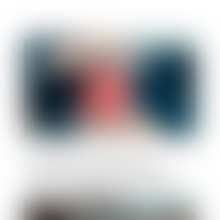
Publié le :
12/07/2023
Revendication de propriété : une
assignation aux fins de faire établir la
preuve d’un empiétement interrompt le
délai de la prescription acquisitive
Publié le :
12/07/2023