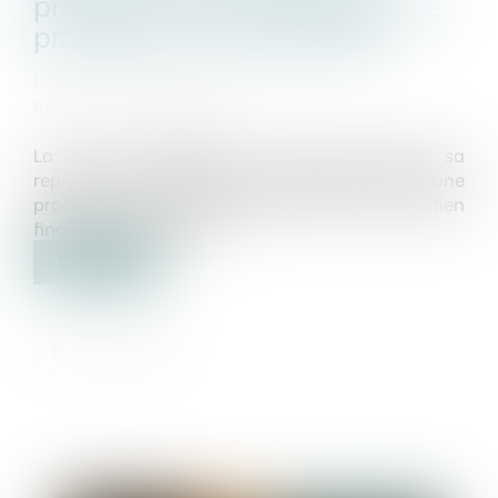
préservent l'emploi après une
procédure de sauvegarde
Publié le :
23/06/2025
Source :
presse.bpifrance.fr
La société TENNISPRO, est fière d'annoncer sa
reprise par son équipe de management après une
procédure de sauvegarde réussie, avec le soutien
financier de Bpifrance...
Lire la suite