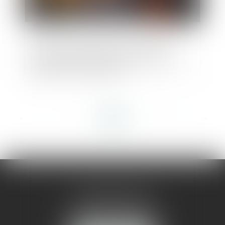
Loi du 16 juin 2025 visant à faciliter la
transformation des bureaux et autres
bâtiments en logements
<<
<
...
8
9
10
11
12
13
14
...
>
>>
AMMA MONTPELLIER
1 rue du Pont de Lattes
34070 MONTPELLIER