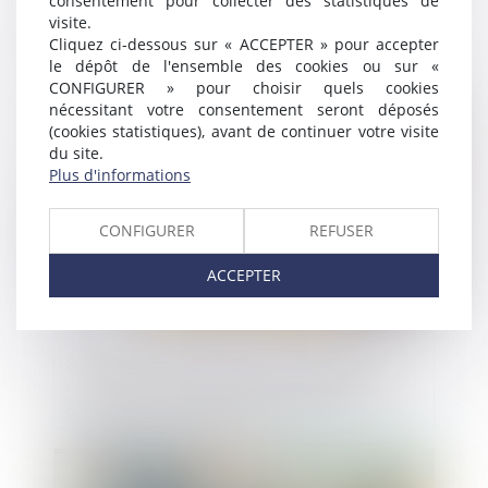
consentement pour collecter des statistiques de
Devoir de vigilance : La Poste condamnée
visite.
en appel
Cliquez ci-dessous sur « ACCEPTER » pour accepter
le dépôt de l'ensemble des cookies ou sur «
CONFIGURER » pour choisir quels cookies
Publié le :
24/06/2025
nécessitant votre consentement seront déposés
(cookies statistiques), avant de continuer votre visite
du site.
Plus d'informations
CONFIGURER
REFUSER
ACCEPTER
Suivi approfondi des recommandations
relatives à la conception et à la mise en
œuvre de la réduction de loyer de
solidarité (RLS)
Publié le :
23/06/2025