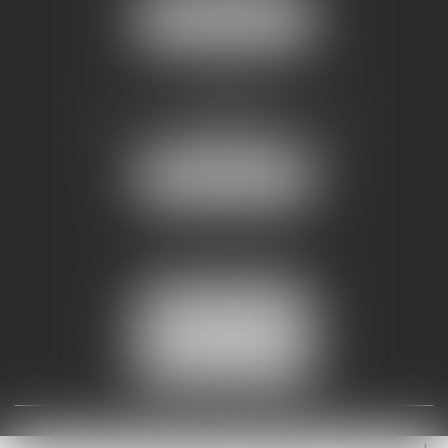
NOUS LOCALISER
AMMA NÎMES
93 Chem. Bas du Mas de Boudan
30000 NÎMES
NOUS LOCALISER
Tél :
04 99 74 01 09
Fax : 04 99 74 01 13
NOUS CONTACTER
ESPACE CLIENT