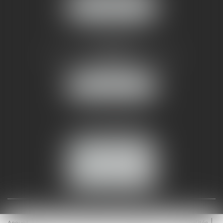
NOUS LOCALISER
AMMA NÎMES
93 Chem. Bas du Mas de Boudan
30000 NÎMES
NOUS LOCALISER
Tél :
04 99 74 01 09
Fax : 04 99 74 01 13
NOUS CONTACTER
ESPACE CLIENT
Accueil
Équipe
Médiation
Expertises
Actualités