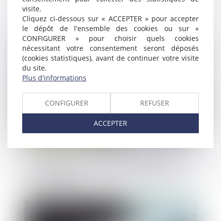
visite.
clause attributive de compétence : doit-il
Cliquez ci-dessous sur « ACCEPTER » pour accepter
se déclarer incompétent ?
le dépôt de l'ensemble des cookies ou sur «
CONFIGURER » pour choisir quels cookies
Publié le :
15/01/2025
nécessitant votre consentement seront déposés
(cookies statistiques), avant de continuer votre visite
du site.
Plus d'informations
CONFIGURER
REFUSER
ACCEPTER
Manquement à l'obligation de délivrance
conforme pour un chemin d'accès non
aménageable
Publié le :
14/01/2025