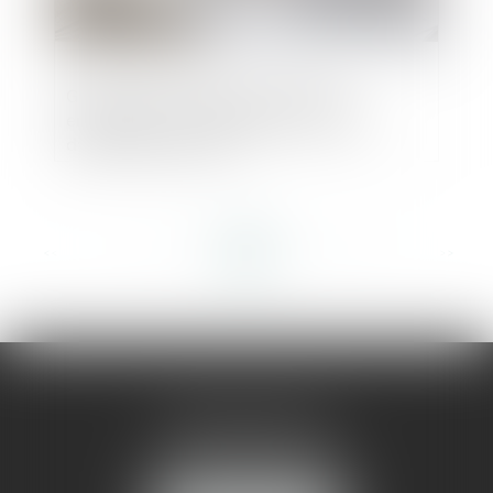
Guichet unique des formalités des
entreprises : un récépissé en cas de
dysfonctionnement
<<
<
...
42
43
44
45
46
47
48
...
>
>>
AMMA MONTPELLIER
1 rue du Pont de Lattes
34070 MONTPELLIER