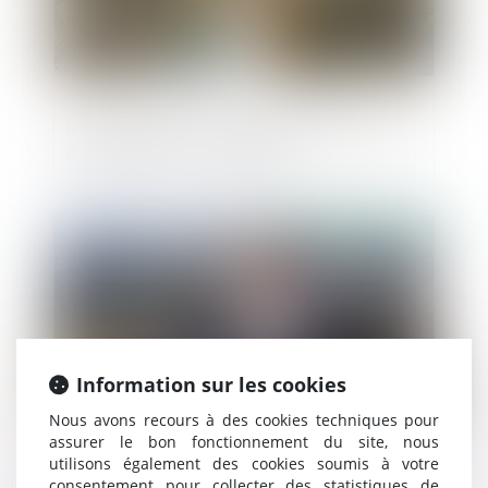
Du nouveau sur la durée de l’autorisation
d’exploitation commerciale !
Publié le :
16/01/2025
Information sur les cookies
Nous avons recours à des cookies techniques pour
assurer le bon fonctionnement du site, nous
utilisons également des cookies soumis à votre
Intervention du juge-commissaire et
consentement pour collecter des statistiques de