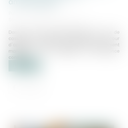
aménageable
Publié le :
15/01/2025
Source :
www.lemag-juridique.com
Dans un arrêt du 5 décembre 2024, la Cour de
cassation a confirmé la décision de la cour
d'appel ayant retenu que des vendeurs avaient
manqué à leur obligation de délivrance
conforme...
Lire la suite