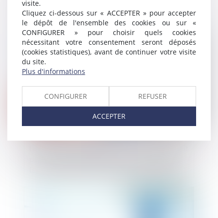
visite.
l’administration
Cliquez ci-dessous sur « ACCEPTER » pour accepter
le dépôt de l'ensemble des cookies ou sur «
CONFIGURER » pour choisir quels cookies
Publié le :
07/06/2023
nécessitant votre consentement seront déposés
(cookies statistiques), avant de continuer votre visite
du site.
Plus d'informations
CONFIGURER
REFUSER
ACCEPTER
Le garant d’achèvement d’un ouvrage doit
prouver que le solde du prix de vente est
la contrepartie des travaux d’achèvement
Publié le :
06/06/2023