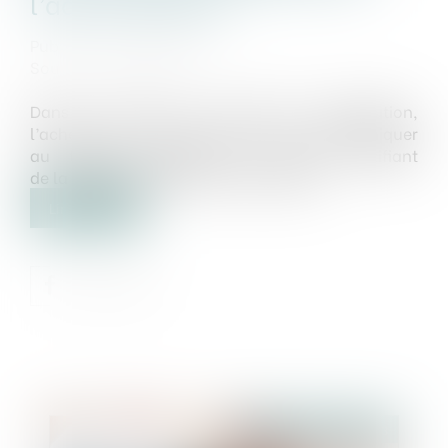
l’administration
Publié le :
07/06/2023
Source :
www.weka.fr
Dans le cadre d’un marché de substitution,
l’acheteur n’est pas tenu de communiquer
au titulaire défaillant les pièces justifiant
de la réalité de prestations effectuées...
Lire la suite
Publié le :
09/06/2023