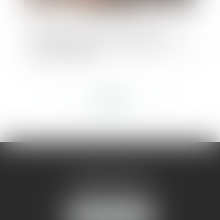
Terrain inconstructible du fait d’une
modification du PLU : conséquence sur la
vente immobilière
<<
<
...
146
147
148
149
150
151
152
...
>
>>
AMMA MONTPELLIER
1 rue du Pont de Lattes
34070 MONTPELLIER
NOUS LOCALISER