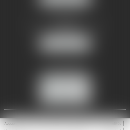
AMMA NÎMES
93 Chem. Bas du Mas de Boudan
30000 NÎMES
NOUS LOCALISER
Tél :
04 99 74 01 09
Fax : 04 99 74 01 13
NOUS CONTACTER
ESPACE CLIENT
Accueil
Équipe
Médiation
Expertises
Actualités