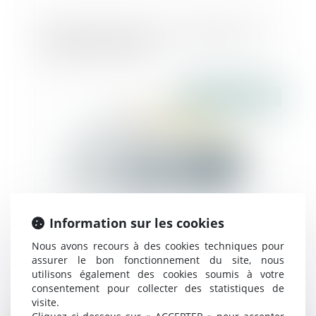
790 millions d'euros, le coût abyssal des
grèves pour la SNCF
Publié le :
27/07/2018
Information sur les cookies
Nous avons recours à des cookies techniques pour
assurer le bon fonctionnement du site, nous
Plateforme Airbnb : La Commission
utilisons également des cookies soumis à votre
européenne et les autorités nationales de
consentement pour collecter des statistiques de
la consommation dénoncent certaines
visite.
pratiques qui doivent être corrigées