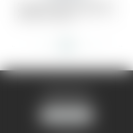
Pas de garantie AGS en cas de dissolution
anticipée de la société pour justes motifs -
Éditions Francis Lefebvre
<<
<
...
362
363
364
365
366
367
368
...
>
>>
AMMA MONTPELLIER
1 rue du Pont de Lattes
34070 MONTPELLIER
NOUS LOCALISER