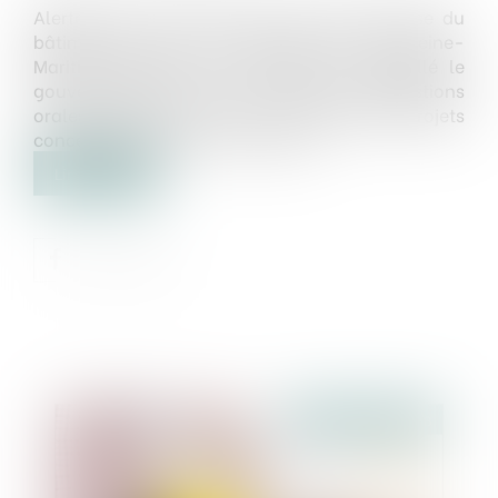
Alertée par les artisans et chefs d’entreprise du
bâtiment locaux, la députée Agir de Seine-
Maritime Agnès Firmin Le Bodo a interpellé le
gouvernement lors de la séance des questions
orales du mardi 19 juin sur ses éventuels projets
concernant le taux de TVA réduit...
Lire la suite
Publié le :
01/08/2018