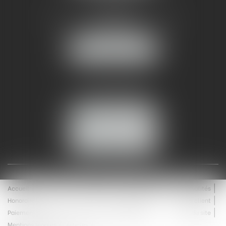
AMMA NÎMES
93 Chem. Bas du Mas de Boudan
30000 NÎMES
NOUS LOCALISER
Tél :
04 99 74 01 09
Fax : 04 99 74 01 13
NOUS CONTACTER
ESPACE CLIENT
Accueil
Équipe
Médiation
Expertises
Actualités
Honoraires
Contact
Enchères
Espace client
Paiement en ligne
Saisie immobilière
Plan du site
Mentions légales
Articles