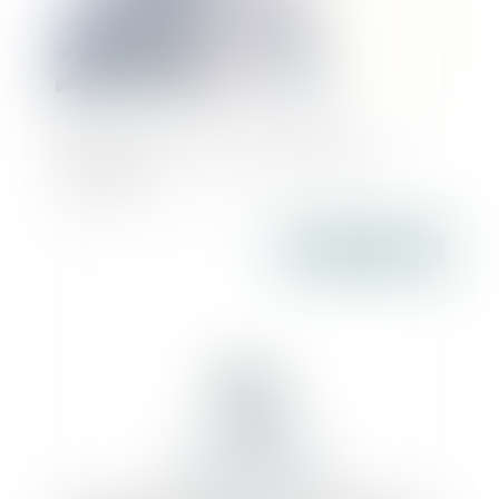
Menaces sur la TVA : la FFB monte au
créneau
Publié le :
26/07/2018