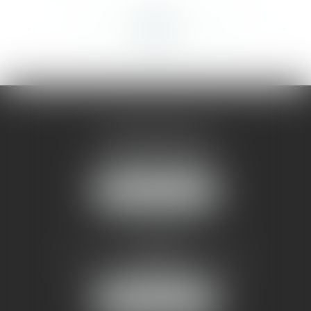
<<
<
...
402
403
404
405
406
407
408
...
>
>>
AMMA MONTPELLIER
1 rue du Pont de Lattes
34070 MONTPELLIER
NOUS LOCALISER
AMMA NÎMES
93 Chem. Bas du Mas de Boudan
30000 NÎMES
NOUS LOCALISER