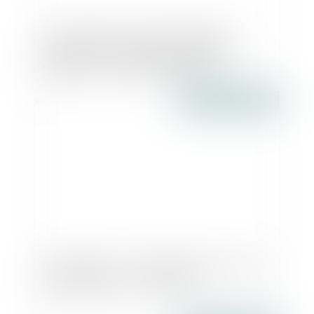
Travaux dans un local commercial :
l’éternel bras de fer entre bailleurs et
preneurs ! - Les Echos Business
Publié le :
25/05/2017
Décret tertaire : la FFB demande un report
des obligations - Le Moniteur