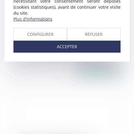
nécessitant votre consentement seront déposés
(cookies statistiques), avant de continuer votre visite
du site.
Plus d'informations
CONFIGURER
REFUSER
La fonction publique pilotée par les
ACCEPTER
Comptes publics – Le casting du premier
gouvernement Macron - La gazette des
communes
Publié le :
17/05/2017