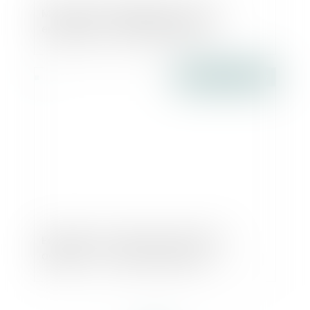
Mesures de simplification pour les
entreprises - Le Monde du Droit
Publié le :
09/05/2017
Employer son conjoint : quel statut
adopter ? - Les Echos Business