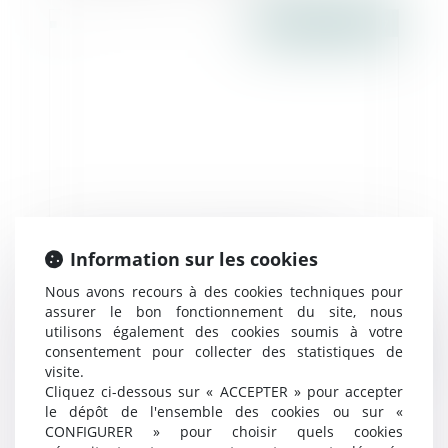
Publié le :
25/05/2017
Pas d'action en responsabilité d'un
Information sur les cookies
associé contre un dirigeant de fait,
Nous avons recours à des cookies techniques pour
quoique... - Éditions Francis Lefebvre
assurer le bon fonctionnement du site, nous
utilisons également des cookies soumis à votre
consentement pour collecter des statistiques de
Publié le :
24/05/2017
visite.
Cliquez ci-dessous sur « ACCEPTER » pour accepter
le dépôt de l'ensemble des cookies ou sur «
CONFIGURER » pour choisir quels cookies