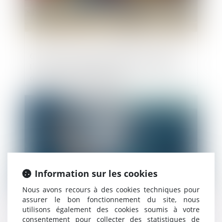
Chaîne de contrats et effet interruptif de
l'action en garantie fondée sur l'ancien
article 1134 du Code civil
Publié le :
06/06/2019
Information sur les cookies
Nous avons recours à des cookies techniques pour
assurer le bon fonctionnement du site, nous
utilisons également des cookies soumis à votre
Urbanisme: première application de la loi
consentement pour collecter des statistiques de