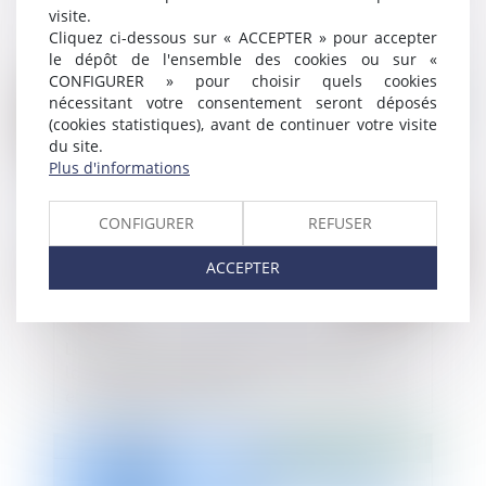
Elan en matière de recours abusif
visite.
Cliquez ci-dessous sur « ACCEPTER » pour accepter
le dépôt de l'ensemble des cookies ou sur «
CONFIGURER » pour choisir quels cookies
Publié le :
05/06/2019
nécessitant votre consentement seront déposés
(cookies statistiques), avant de continuer votre visite
du site.
Plus d'informations
CONFIGURER
REFUSER
ACCEPTER
La sanction de démolition consécutive à
la nullité du contrat de construction est-
elle disproportionnée ?
Publié le :
31/05/2019