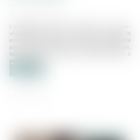
Publié le :
06/06/2019
Source :
www.europe1.fr
L'Assemblée nationale a adopté à la quasi-
unanimité dans la nuit de jeudi à vendredi le
principe de l'instauration d'une prime de précarité
pour certains CDD dans la fonction publique,
laquelle doit concerner des contrats conclus à
partir de 2021...
Lire la suite
Publié le :
06/06/2019