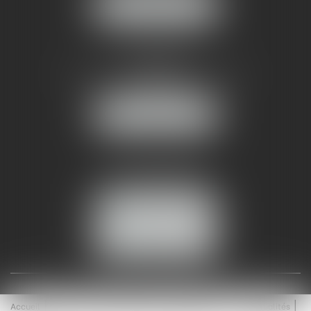
NOUS LOCALISER
AMMA NÎMES
93 Chem. Bas du Mas de Boudan
30000 NÎMES
NOUS LOCALISER
Tél :
04 99 74 01 09
Fax : 04 99 74 01 13
NOUS CONTACTER
ESPACE CLIENT
Accueil
Équipe
Médiation
Expertises
Actualités