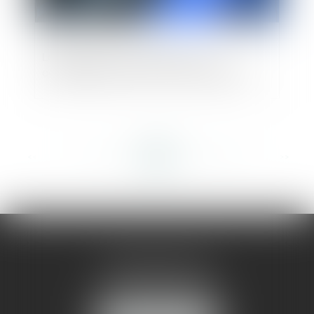
Les effets de la loi PACTE sur les
conséquences de la loi de sauvegarde
<<
<
...
324
325
326
327
328
329
330
...
>
>>
AMMA MONTPELLIER
1 rue du Pont de Lattes
34070 MONTPELLIER