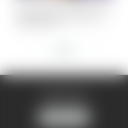
Créance irrégulière et suspension du délai
de prescription lors de la clôture pour
insuffisance d’actif
<<
<
...
82
83
84
85
86
87
88
...
>
>>
AMMA MONTPELLIER
1 rue du Pont de Lattes
34070 MONTPELLIER
NOUS LOCALISER