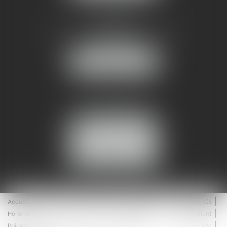
AMMA NÎMES
93 Chem. Bas du Mas de Boudan
30000 NÎMES
NOUS LOCALISER
Tél :
04 99 74 01 09
Fax : 04 99 74 01 13
NOUS CONTACTER
ESPACE CLIENT
Accueil
Équipe
Médiation
Expertises
Actualités
Honoraires
Contact
Enchères
Espace client
Paiement en ligne
Saisie immobilière
Plan du site