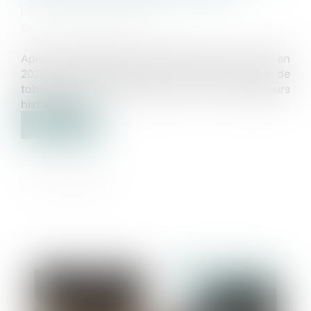
Publié le :
29/05/2024
Source :
gazette-du-midi.fr
Après une première levée de fonds de 1,9 M€ en
2022, SCOP3 annonce avoir bouclé un tour de
table de 5,2 M€ auprès de ses investisseurs
historiques...
Lire la suite
Publié le :
30/05/2024