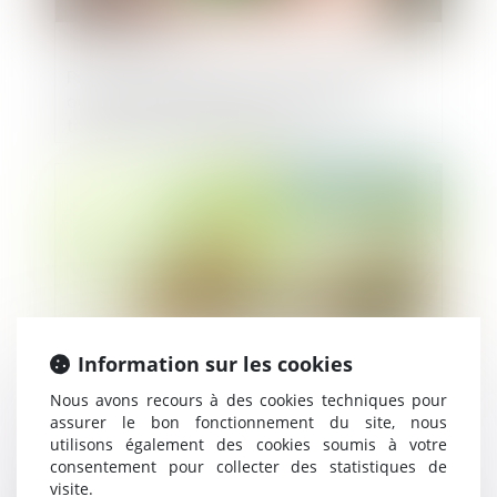
Proposition de loi visant à renforcer les
outils de régulation des meublés de
tourisme à l'échelle locale
Publié le :
29/05/2024
Information sur les cookies
Nous avons recours à des cookies techniques pour
assurer le bon fonctionnement du site, nous
Mobilier reconditionné : L'entreprise
utilisons également des cookies soumis à votre
SCOP3 boucle une levée de fonds de 5,2
consentement pour collecter des statistiques de
M€
visite.