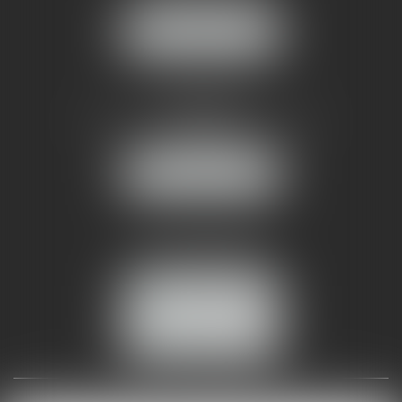
NOUS LOCALISER
AMMA NÎMES
93 Chem. Bas du Mas de Boudan
30000 NÎMES
NOUS LOCALISER
Tél :
04 99 74 01 09
Fax : 04 99 74 01 13
NOUS CONTACTER
ESPACE CLIENT