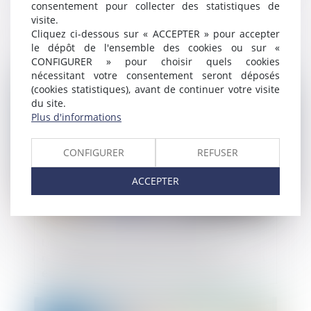
consentement pour collecter des statistiques de
La notion de perte définitive d’une filiale
visite.
étrangère
Cliquez ci-dessous sur « ACCEPTER » pour accepter
le dépôt de l'ensemble des cookies ou sur «
CONFIGURER » pour choisir quels cookies
nécessitant votre consentement seront déposés
Publié le :
02/08/2019
(cookies statistiques), avant de continuer votre visite
du site.
Plus d'informations
CONFIGURER
REFUSER
ACCEPTER
La conversion de la procédure de
redressement judiciaire en une liquidation
est subordonnée à la convocation
régulière du débiteur
Publié le :
01/08/2019