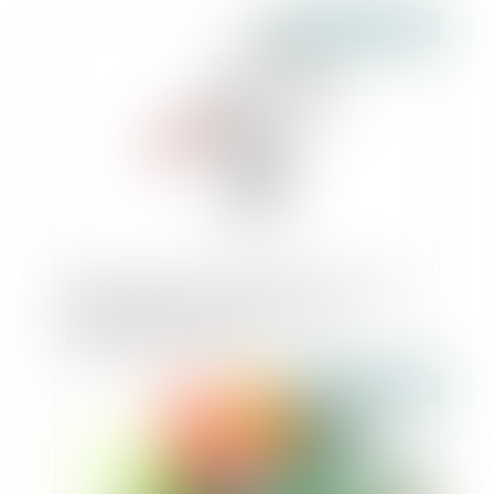
Publié le :
07/08/2019
Créance née d’une prestation fournie au
débiteur après l’ouverture d'une
procédure collective
Publié le :
07/08/2019