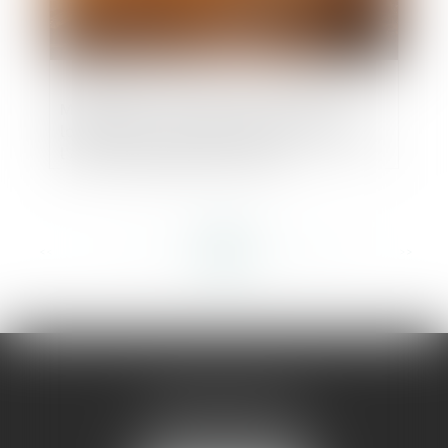
Modification du cahier des charges du
lotissement : pas d’abus de droit lorsque
l’ASL est régulièrement créée
<<
<
...
316
317
318
319
320
321
322
...
>
>>
AMMA MONTPELLIER
1 rue du Pont de Lattes
34070 MONTPELLIER