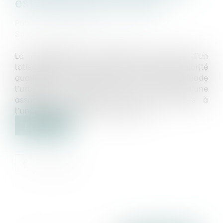
est régulièrement créée
Publié le :
01/08/2019
Source :
www.dalloz-actualite.fr
La modification du cahier des charges d’un
lotissement est valablement adoptée à la majorité
qualifiée de l’ancien article L. 315-3 du code
l’urbanisme dès lors que les statuts d’une
association syndicale libre (ASL) adoptés à
l’unanimité des colotis le prévoient...
Lire la suite