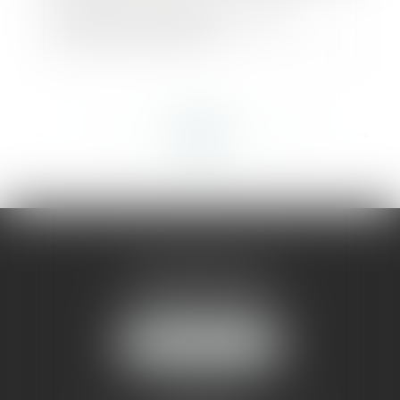
Cession de contrôle commerciale et
solidarité entre cédants
<<
<
...
127
128
129
130
131
132
133
...
>
>>
AMMA MONTPELLIER
1 rue du Pont de Lattes
34070 MONTPELLIER
NOUS LOCALISER