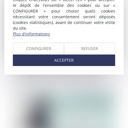
Publié le :
13/09/2023
le dépôt de l'ensemble des cookies ou sur «
CONFIGURER » pour choisir quels cookies
nécessitant votre consentement seront déposés
(cookies statistiques), avant de continuer votre visite
du site.
Plus d'informations
CONFIGURER
REFUSER
ACCEPTER
La participation des employeurs publics
est portée à 75 % des titres de transport
Publié le :
13/09/2023