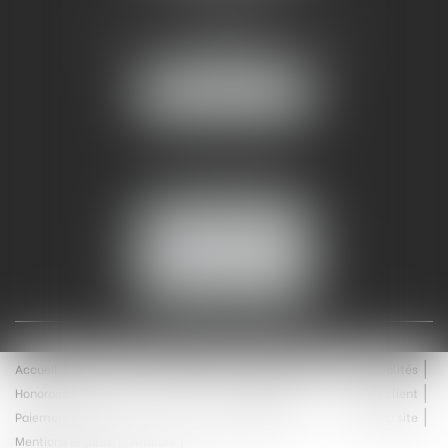
AMMA NÎMES
93 Chem. Bas du Mas de Boudan
30000 NÎMES
NOUS LOCALISER
Tél :
04 99 74 01 09
Fax : 04 99 74 01 13
NOUS CONTACTER
ESPACE CLIENT
Accueil
Équipe
Médiation
Expertises
Actualités
Honoraires
Contact
Enchères
Espace client
Paiement en ligne
Saisie immobilière
Plan du site
Mentions légales
Articles