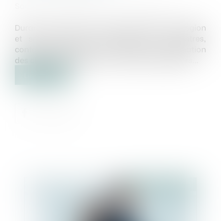
Source :
entreprises.nouvelle-aquitaine.fr
Durant tout ce mois de novembre 2023, la Région
et ses partenaires proposent des rencontres,
conférences, rendez-vous d’affaire à destination
des chefs d’entreprises ou de futurs repreneurs...
Lire la suite
Publié le :
18/09/2023