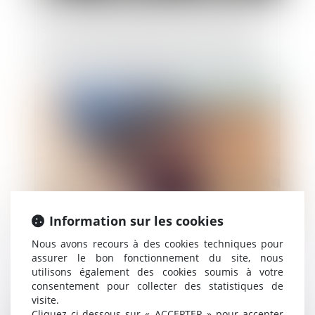
Six sociétés sanctionnées pour entente
dans le cadre d’appels d’offres organisés
par le Commissariat à l’énergie atomique
et aux énergies alternatives (CEA) pour le
site nucléaire de Marcoule
Publié le :
14/09/2023
Information sur les cookies
Nous avons recours à des cookies techniques pour
La déclaration de cessation des paiements
assurer le bon fonctionnement du site, nous
utilisons également des cookies soumis à votre
: un acte crucial pour les entreprises en
consentement pour collecter des statistiques de
difficulté
visite.
Cliquez ci-dessous sur « ACCEPTER » pour accepter