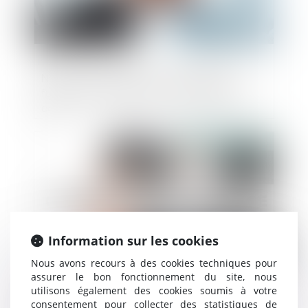
NB Aurora s'oriente vers une double
fusion-acquisition avant le retrait de la
cote
Publié le :
23/01/2025
Information sur les cookies
Nous avons recours à des cookies techniques pour
assurer le bon fonctionnement du site, nous
utilisons également des cookies soumis à votre
Un nouveau décret portant simplification
consentement pour collecter des statistiques de