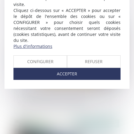
de la commande publique est paru au
visite.
JORF le 31 décembre 2024
Cliquez ci-dessous sur « ACCEPTER » pour accepter
le dépôt de l'ensemble des cookies ou sur «
CONFIGURER » pour choisir quels cookies
Publié le :
22/01/2025
nécessitant votre consentement seront déposés
(cookies statistiques), avant de continuer votre visite
du site.
Plus d'informations
CONFIGURER
REFUSER
ACCEPTER
Le débroussaillement, mention obligatoire
sur les annonces immobilières
Publié le :
21/01/2025