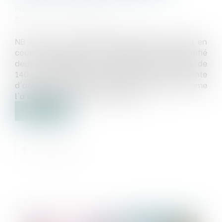
Publié le :
24/01/2025
Source :
www.zonebourse.com
NB Aurora, une société de capital permanent en
cours de radiation de la Piazza Affari, a identifié
deux investissements possibles d'une valeur de
140 millions d'euros, y compris à partir de la vente
d'actions dans Veneta Cucine et Bluvet, comme
l'a écrit Milano Finanza mercredi...
Lire la suite
Publié le :
24/01/2025