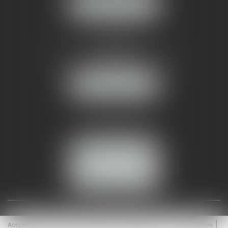
NOUS LOCALISER
AMMA NÎMES
93 Chem. Bas du Mas de Boudan
30000 NÎMES
NOUS LOCALISER
Tél :
04 99 74 01 09
Fax : 04 99 74 01 13
NOUS CONTACTER
ESPACE CLIENT
Accueil
Équipe
Médiation
Expertises
Actualités