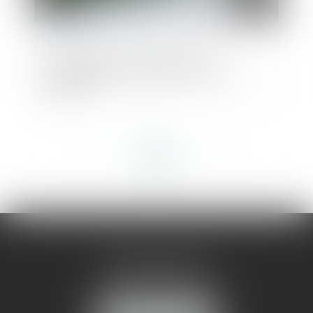
La modération d'une indemnité
d'occupation validée par la Cour de
cassation
<<
<
...
40
41
42
43
44
45
46
...
>
>>
AMMA MONTPELLIER
1 rue du Pont de Lattes
34070 MONTPELLIER