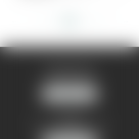
<<
<
...
409
410
411
412
413
414
415
...
>
>>
AMMA MONTPELLIER
1 rue du Pont de Lattes
34070 MONTPELLIER
NOUS LOCALISER
AMMA NÎMES
93 Chem. Bas du Mas de Boudan
30000 NÎMES