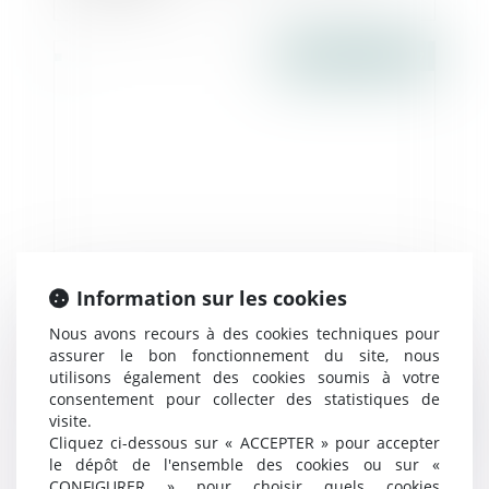
Publié le :
09/02/2017
Information sur les cookies
UE : de la souplesse dans les professions
Nous avons recours à des cookies techniques pour
réglementées pour donner un nouvel élan
assurer le bon fonctionnement du site, nous
au secteur des services - Le monde du
utilisons également des cookies soumis à votre
droit
consentement pour collecter des statistiques de
Publié le :
08/02/2017
visite.
Cliquez ci-dessous sur « ACCEPTER » pour accepter
le dépôt de l'ensemble des cookies ou sur «
CONFIGURER » pour choisir quels cookies