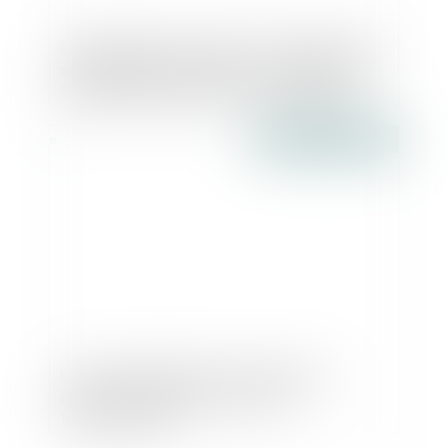
Loi Egalité et Citoyenneté : la dotation de
solidarité urbaine ne sera pas supprimée -
Collectivités territoriales - Le Moniteur
Publié le :
04/02/2017
La responsabilité de l'architecte qui
réalise un diagnostic amiante -
Jurisprudentes