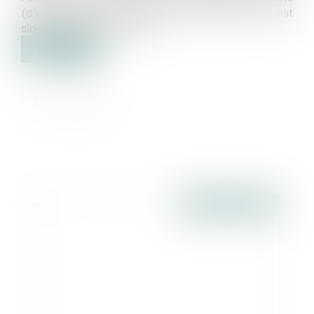
(d’une SA ou SAS, rarement d’une SARL) et est
signé entre les intéressés...
Lire la suite
Publié le :
15/02/2017