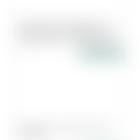
Bail commercial : exploitation d’une
résidence de tourisme et application de la
loi dans le temps - La Gazette du Palais
Publié le :
14/02/2017
Foncier public : encore 620 ha à céder ! -
Le Moniteur