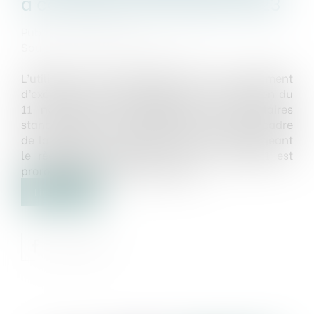
à compter du 25 octobre 2023
Publié le :
16/11/2023
Source :
www.economie.gouv.fr
L’utilisation des formulaires issus du règlement
d’exécution (UE) 2015/1986 de la Commission du
11 novembre 2015 établissant les formulaires
standards pour la publication d'avis dans le cadre
de la passation de marchés publics et abrogeant
le règlement d'exécution (UE) n° 842/2011 est
prorogée jusqu’à fin janvier 2024...
Lire la suite