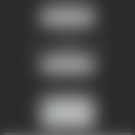
34070 MONTPELLIER
NOUS LOCALISER
AMMA NÎMES
93 Chem. Bas du Mas de Boudan
30000 NÎMES
NOUS LOCALISER
Tél :
04 99 74 01 09
Fax : 04 99 74 01 13
NOUS CONTACTER
ESPACE CLIENT