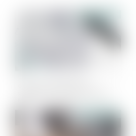
Publié le :
22/11/2023
Qu'est-ce qu'une extension de
construction quand le PLU ne le précise
pas ?
Publié le :
22/11/2023