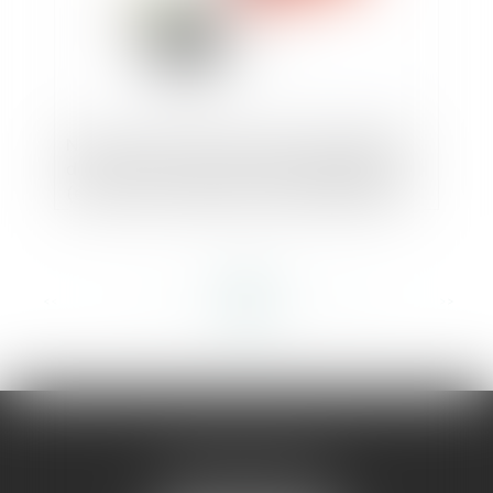
Nouveaux formulaires d’avis de publicité
des contrats de la commande publique
(eForms) à compter du 25 octobre 2023
<<
<
...
115
116
117
118
119
120
121
...
>
>>
AMMA MONTPELLIER
1 rue du Pont de Lattes