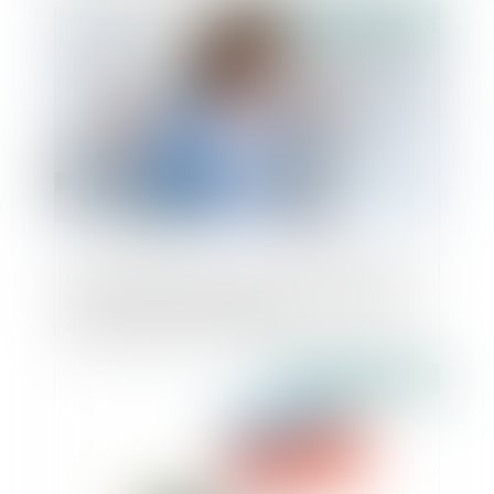
Publié le :
17/11/2023
La prescription de l’action, à l’égard de la
caution, est interrompue jusqu’au terme
de la procédure collective
Publié le :
16/11/2023