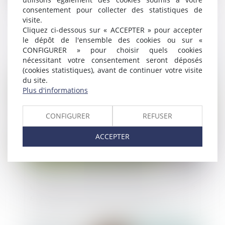
consentement pour collecter des statistiques de
visite.
Une décision prise à l’unanimité n’est pas
Cliquez ci-dessous sur « ACCEPTER » pour accepter
constitutive d’un abus de majorité
le dépôt de l'ensemble des cookies ou sur «
CONFIGURER » pour choisir quels cookies
nécessitant votre consentement seront déposés
Publié le :
17/11/2023
(cookies statistiques), avant de continuer votre visite
du site.
Plus d'informations
CONFIGURER
REFUSER
ACCEPTER
Urbanisme : fonds territorial d’accessibilité
et travaux de mise en conformité