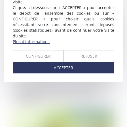
visite.
protéines végétales : le décret suspendu
Cliquez ci-dessous sur « ACCEPTER » pour accepter
le dépôt de l'ensemble des cookies ou sur «
CONFIGURER » pour choisir quels cookies
Publié le :
24/04/2024
nécessitant votre consentement seront déposés
(cookies statistiques), avant de continuer votre visite
du site.
Plus d'informations
CONFIGURER
REFUSER
ACCEPTER
Une nouvelle action en bornage implique
que la limite séparative soit devenue
incertaine
Publié le :
24/04/2024