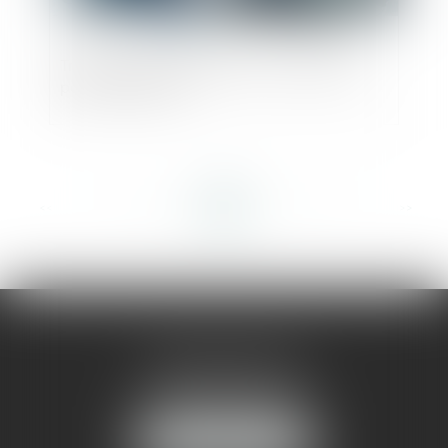
Transmission familiale d’une entreprise :
pour ou contre ?
<<
<
...
87
88
89
90
91
92
93
...
>
>>
AMMA MONTPELLIER
1 rue du Pont de Lattes
34070 MONTPELLIER
NOUS LOCALISER