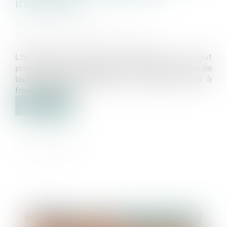
incertaine
Publié le :
24/04/2024
Source :
www.lemag-juridique.com
L’article 646 du Code civil dispose que : « Tout
propriétaire peut obliger son voisin au bornage de
leurs propriétés contiguës. Le bornage se fait à
frais communs »...
Lire la suite
Publié le :
25/04/2024