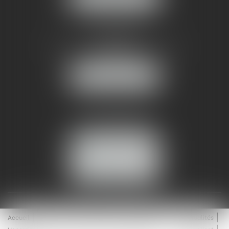
AMMA NÎMES
93 Chem. Bas du Mas de Boudan
30000 NÎMES
NOUS LOCALISER
Tél :
04 99 74 01 09
Fax : 04 99 74 01 13
NOUS CONTACTER
ESPACE CLIENT
Accueil
Équipe
Médiation
Expertises
Actualités